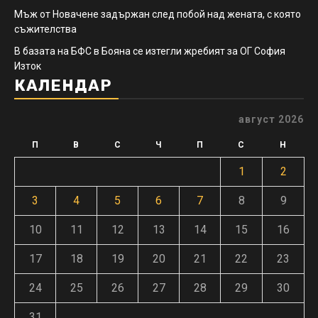
Мъж от Новачене задържан след побой над жената, с която
съжителства
В базата на БФС в Бояна се изтегли жребият за ОГ София
Изток
КАЛЕНДАР
август 2026
П
В
С
Ч
П
С
Н
1
2
3
4
5
6
7
8
9
10
11
12
13
14
15
16
17
18
19
20
21
22
23
24
25
26
27
28
29
30
31