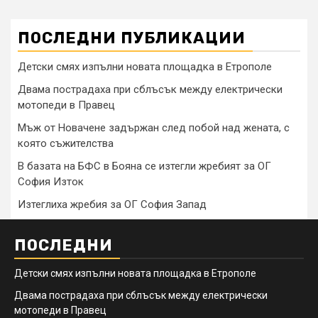
ПОСЛЕДНИ ПУБЛИКАЦИИ
Детски смях изпълни новата площадка в Етрополе
Двама пострадаха при сблъсък между електрически
мотопеди в Правец
Мъж от Новачене задържан след побой над жената, с
която съжителства
В базата на БФС в Бояна се изтегли жребият за ОГ
София Изток
Изтеглиха жребия за ОГ София Запад
ПОСЛЕДНИ
Детски смях изпълни новата площадка в Етрополе
Двама пострадаха при сблъсък между електрически
мотопеди в Правец