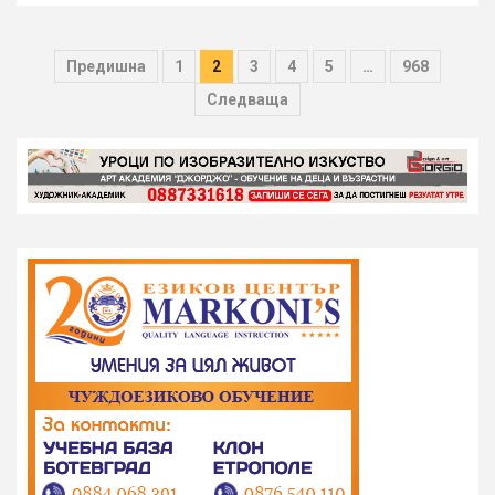
Разделяне
Предишна
1
2
3
4
5
…
968
на
Следваща
публикациите
на
страници