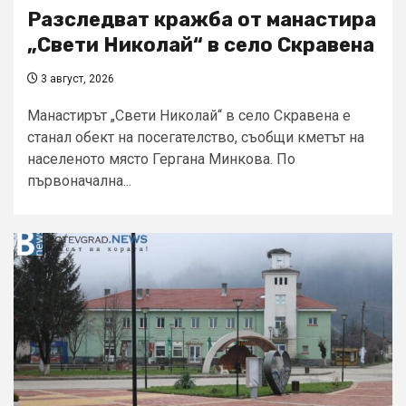
Разследват кражба от манастира
„Свети Николай“ в село Скравена
3 август, 2026
Манастирът „Свети Николай“ в село Скравена е
станал обект на посегателство, съобщи кметът на
населеното място Гергана Минкова. По
първоначална...