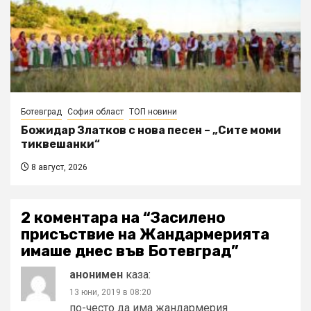
Ботевград
София област
ТОП новини
Божидар Златков с нова песен – „Сите моми
тиквешанки“
8 август, 2026
2 коментара на “
Засилено
присъствие на Жандармерията
имаше днес във Ботевград
”
анонимен
каза:
13 юни, 2019 в 08:20
по-често да има жандармерия