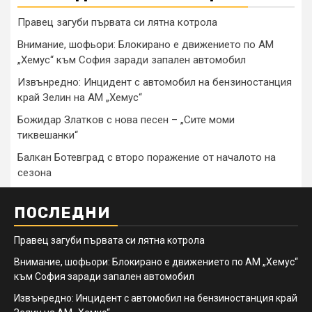
Правец загуби първата си лятна котрола
Внимание, шофьори: Блокирано е движението по АМ
„Хемус“ към София заради запален автомобил
Извънредно: Инцидент с автомобил на бензиностанция
край Зелин на АМ „Хемус“
Божидар Златков с нова песен – „Сите моми
тиквешанки“
Балкан Ботевград с второ поражение от началото на
сезона
ПОСЛЕДНИ
Правец загуби първата си лятна котрола
Внимание, шофьори: Блокирано е движението по АМ „Хемус“
към София заради запален автомобил
Извънредно: Инцидент с автомобил на бензиностанция край