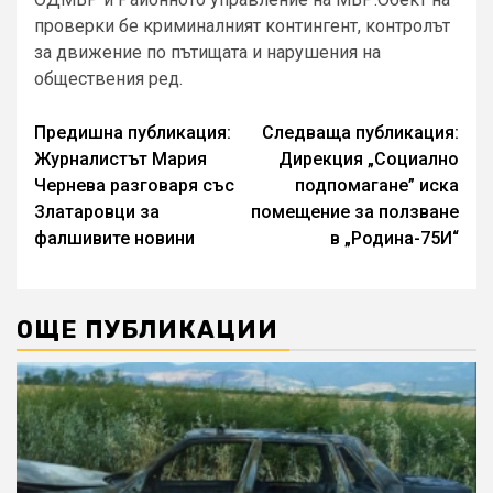
проверки бе криминалният контингент, контролът
за движение по пътищата и нарушения на
обществения ред.
Continue
Предишна публикация:
Следваща публикация:
Журналистът Мария
Дирекция „Социално
Reading
Чернева разговаря със
подпомагане” иска
Златаровци за
помещение за ползване
фалшивите новини
в „Родина-75И“
ОЩЕ ПУБЛИКАЦИИ