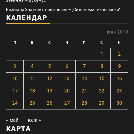
Зелин на АМ „Хемус“
Божидар Златков с нова песен – „Сите моми тиквешанки“
КАЛЕНДАР
юни 2019
П
В
С
Ч
П
С
Н
1
2
3
4
5
6
7
8
9
10
11
12
13
14
15
16
17
18
19
20
21
22
23
24
25
26
27
28
29
30
« май
юли »
КАРТА