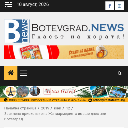
Skip
10 август, 2026
Faceboo
Inst
to
content
Primary
Menu
Начална страница
2019
юни
12
Засилено присъствие на Жандармерията имаше днес във
Ботевград