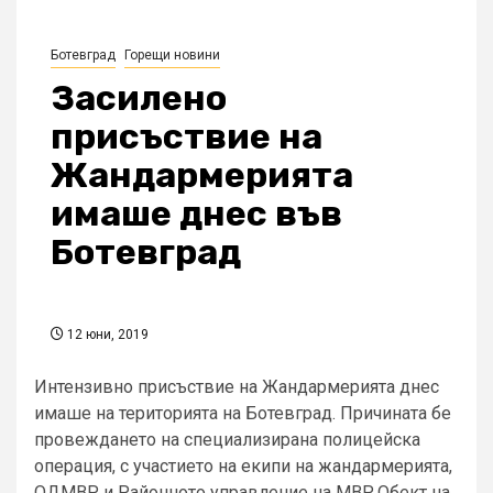
Ботевград
Горещи новини
Засилено
присъствие на
Жандармерията
имаше днес във
Ботевград
12 юни, 2019
Интензивно присъствие на Жандармерията днес
имаше на територията на Ботевград. Причината бе
провеждането на специализирана полицейска
операция, с участието на екипи на жандармерията,
ОДМВР и Районното управление на МВР.Обект на