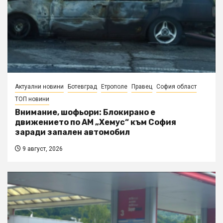
Актуални новини
Ботевград
Етрополе
Правец
София област
ТОП новини
Внимание, шофьори: Блокирано е
движението по АМ „Хемус“ към София
заради запален автомобил
9 август, 2026