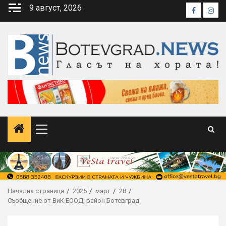
Skip
9 август, 2026
Faceboo
Inst
to
content
Primary
Menu
Начална страница
2025
март
28
Съобщение от ВиК ЕООД, район Ботевград