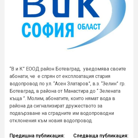
“В и К” ЕООД район Ботевград, уведомява своите
абонати, че е спрян от експлоатация стария
водопровод по ул. “Асен Златаров”, в.з. “Зелин” гр.
Ботевград, в района от Манастира до “ Зелената
къща ”. Молим, абонатите, които нямат вода в
района да сигнализират дружеството за
подвързване на сградните им водопроводни
отклонения към новия водопровод.
Continue
Предишна публикация:
Следваща публикация: