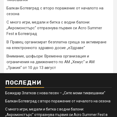
Балкан Ботевград с второ поражение от началото на
сезона
С много игри, медали и битка с водни балони:
„Акромонстърс“ отпразнува първия си Acro Summer
Fest в Ботевград
В Правец организират безплатна среща за активиране
на електронното здравно досие „еЗдраве“
Внимание, шофьори: Временна организация и
ограничения на движението по АМ „Хемус“ и АМ
„Тракия“ от 10 до 13 август
ПОСЛЕДНИ
Божидар Златков с нова песен – „Сите моми тиквешанки“
Балкан Ботевград с второ поражение от началото на сезона
С много игри, медали и битка с водни балони:
„Акромонстърс“ отпразнува първия си Acro Summer Fest в