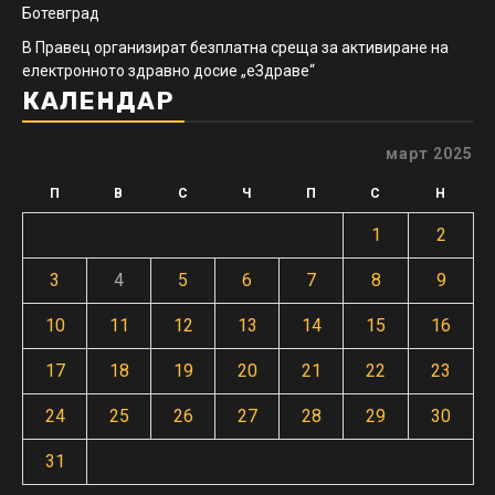
Ботевград
В Правец организират безплатна среща за активиране на
електронното здравно досие „еЗдраве“
КАЛЕНДАР
март 2025
П
В
С
Ч
П
С
Н
1
2
3
4
5
6
7
8
9
10
11
12
13
14
15
16
17
18
19
20
21
22
23
24
25
26
27
28
29
30
31