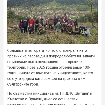
Седмицата на гората, която е стартирала като
празник на лесовъди и природолюбители, винаги
свързваме със залесяванията на горските
територии. През 2025 година отбелязваме 100-
годишнината от началото на инициативата, която
се е утвърдила като символ на грижата към
българските гори.
По съвместна инициатива на ТП ДЛС „Витиня“ и
Кметство с. Врачеш, днес се осъществи
залесяване на опожарени площи в землището на