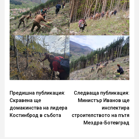
Continue
Предишна публикация:
Следваща публикация:
Скравена ще
Министър Иванов ще
Reading
домакинства на лидера
инспектира
Костинброд в събота
строителството на пътя
Мездра-Ботевград