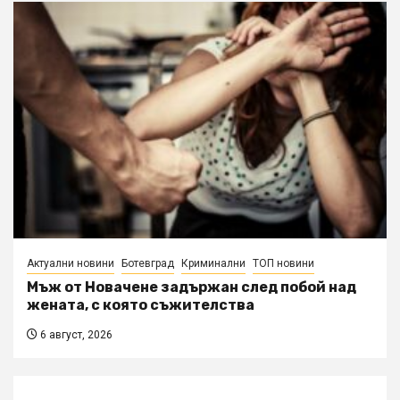
Актуални новини
Ботевград
Криминални
ТОП новини
Мъж от Новачене задържан след побой над
жената, с която съжителства
6 август, 2026