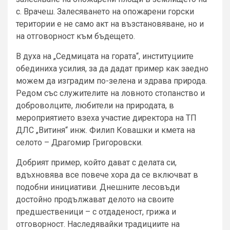
с. Врачеш. Залесяването на опожарени горски
територии е не само акт на възстановяване, но и
на отговорност към бъдещето.
В духа на „Седмицата на гората“, институциите
обединиха усилия, за да дадат пример как заедно
можем да изградим по-зелена и здрава природа.
Редом със служителите на ловното стопанство и
доброволците, любители на природата, в
мероприятието взеха участие директора на ТП
ДЛС „Витиня“ инж. Филип Ковашки и кмета на
селото – Драгомир Григоровски.
Добрият пример, който дават с делата си,
вдъхновява все повече хора да се включват в
подобни инициативи. Днешните лесовъди
достойно продължават делото на своите
предшественици – с отдаденост, грижа и
отговорност. Наследявайки традициите на