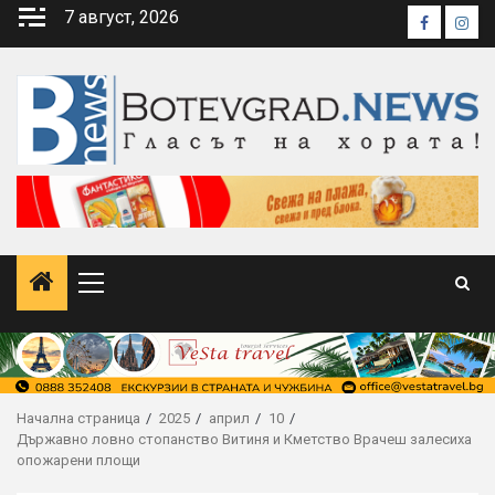
Skip
7 август, 2026
Faceboo
Inst
to
content
Primary
Menu
Начална страница
2025
април
10
Държавно ловно стопанство Витиня и Кметство Врачеш залесиха
опожарени площи