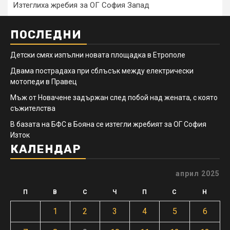
Изтеглиха жребия за ОГ София Запад
ПОСЛЕДНИ
Детски смях изпълни новата площадка в Етрополе
Двама пострадаха при сблъсък между електрически
мотопеди в Правец
Мъж от Новачене задържан след побой над жената, с която
съжителства
В базата на БФС в Бояна се изтегли жребият за ОГ София
Изток
КАЛЕНДАР
април 2025
П
В
С
Ч
П
С
Н
1
2
3
4
5
6