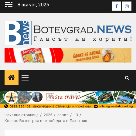
Skip
8 август, 2026
Faceboo
Inst
to
content
Primary
Menu
Начална страница
2025
април
13
Козаро Ботевград взе победата в Лакатник