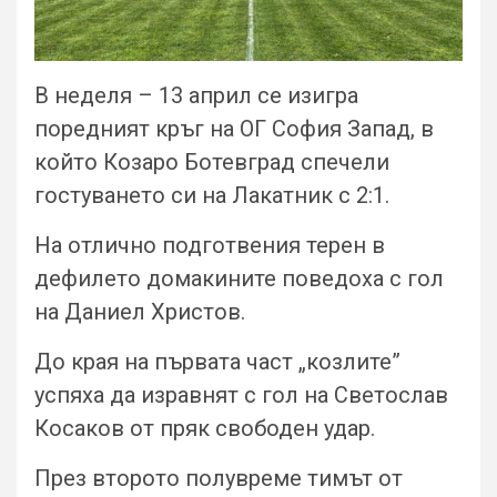
В неделя – 13 април се изигра
поредният кръг на ОГ София Запад, в
който Козаро Ботевград спечели
гостуването си на Лакатник с 2:1.
На отлично подготвения терен в
дефилето домакините поведоха с гол
на Даниел Христов.
До края на първата част „козлите”
успяха да изравнят с гол на Светослав
Косаков от пряк свободен удар.
През второто полувреме тимът от