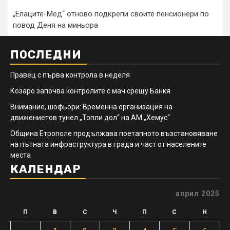
„Елаците-Мед“ отново подкрепи своите пенсионери по
повод Деня на миньора
ПОСЛЕДНИ
Правец с първа контрола в неделя
Козаро започва контролите с мач срещу Банкя
Внимание, шофьори: Временна организация на
движениетов тунел „Топли дол“ на АМ „Хемус“
Община Етрополе продължава поетапното възстановяване
на пътната инфраструктура в града и част от населените
места
КАЛЕНДАР
април 2025
П
В
С
Ч
П
С
Н