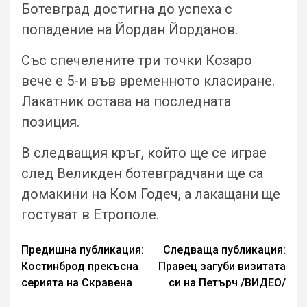
Ботевград достигна до успеха с
попадение на Йордан Йорданов.
Със спечелените три точки Козаро
вече е 5-и във временното класиране.
Лакатник остава на последната
позиция.
В следващия кръг, който ще се играе
след Великден ботевградчани ще са
домакини на Ком Годеч, а лакащани ще
гостуват в Етрополе.
Continue
Предишна публикация:
Следваща публикация:
Костинброд прекъсна
Правец загуби визитата
Reading
серията на Скравена
си на Петърч /ВИДЕО/