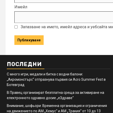
Имейл
Запазване на името, имейл адреса и уебсайта м
ПОСЛЕДНИ
С много игри, медали и битка с водни балони:
„Акромонстърс“ отпразнува първия си Acro Summer Fest в
Ботевград
В Правец организират безплатна среща за активиране на
електронното здравно досие „еЗдраве“
Внимание, шофьори: Временна организация и ограничения
на движението по АМ „Хемус“ и АМ „Тракия“ от 10 до 13