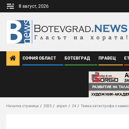
Skip
8 август, 2026
to
content
СОФИЯ ОБЛАСТ
БОТЕВГРАД
ПРАВЕЦ
Е
Начална страница
2025
април
24
Тежка катастрофа с камио