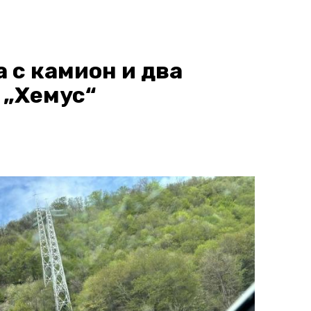
 с камион и два
 „Хемус“