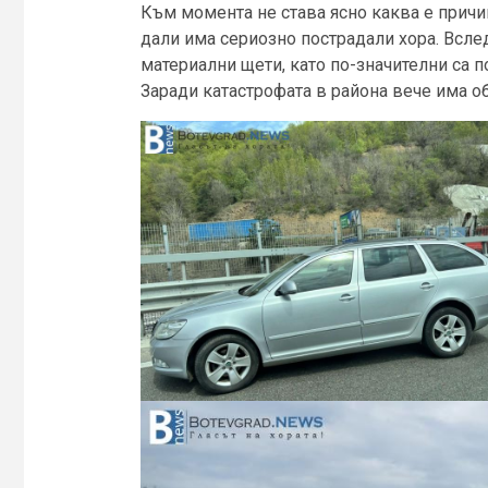
Към момента не става ясно каква е причи
дали има сериозно пострадали хора. Всле
материални щети, като по-значителни са п
Заради катастрофата в района вече има о