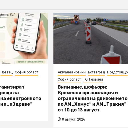
Правец
София област
Актуални новини
Ботевград
Предстоящо
София област
ТОП новини
рганизират
Внимание, шофьори:
реща за
Временна организация и
 на електронното
ограничения на движението
ие „еЗдраве“
по АМ „Хемус“ и АМ „Тракия“
от 10 до 13 август
8 август, 2026