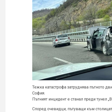
Тежка катастрофа затруднява пътното дви
София.
Пътният инцидент е станал преди тунел „В
Според очевидци, пътуващи към столицата