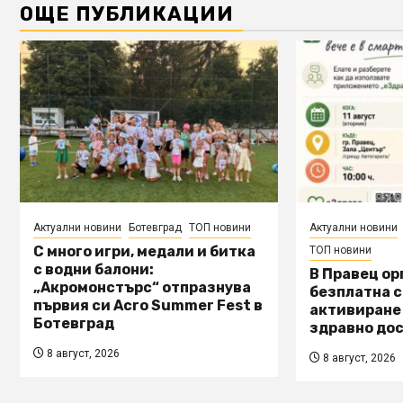
ОЩЕ ПУБЛИКАЦИИ
Актуални новини
Ботевград
ТОП новини
Актуални новини
С много игри, медали и битка
ТОП новини
с водни балони:
В Правец о
„Акромонстърс“ отпразнува
безплатна с
първия си Acro Summer Fest в
активиране
Ботевград
здравно дос
8 август, 2026
8 август, 2026