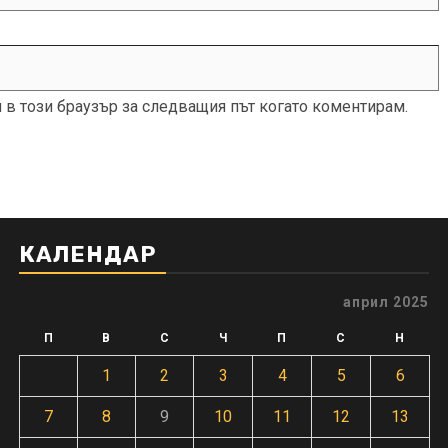
и в този браузър за следващия път когато коментирам.
КАЛЕНДАР
април 2025
П
В
С
Ч
П
С
Н
1
2
3
4
5
6
7
8
9
10
11
12
13