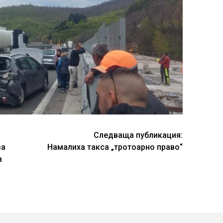
Следваща публикация:
за
Намалиха такса „тротоарно право“
а