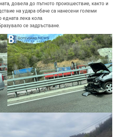
ната, довела до пътното произшествие, както и
дствие на удара обаче са нанесени големи
о едната лека кола.
бразувало се задръстване.