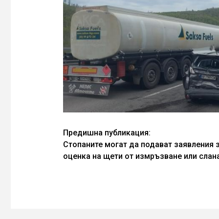
Continue
Предишна публикация:
Стопаните могат да подават заявления 
Reading
оценка на щети от измръзване или слан