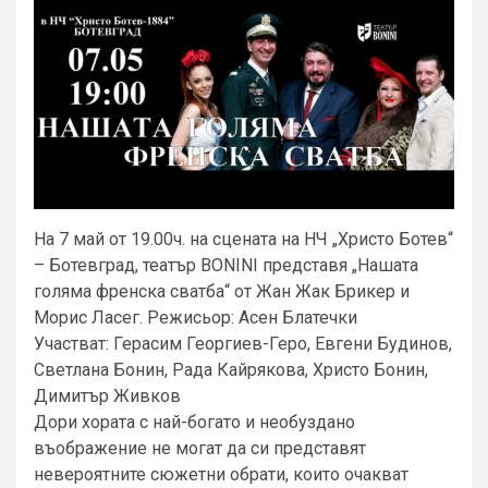
На 7 май от 19.00ч. на сцената на НЧ „Христо Ботев“
– Ботевград, театър BONINI представя „Нашата
голяма френска сватба“ от Жан Жак Брикер и
Морис Ласег. Режисьор: Асен Блатечки
Участват: Герасим Георгиев-Геро, Евгени Будинов,
Светлана Бонин, Рада Кайрякова, Христо Бонин,
Димитър Живков
Дори хората с най-богато и необуздано
въображение не могат да си представят
невероятните сюжетни обрати, които очакват