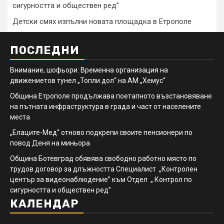
сигурността и обществен ред”
Детски смях изпълни новата площадка в Етрополе
ПОСЛЕДНИ
Внимание, шофьори: Временна организация на
движениетов тунел „Топли дол“ на АМ „Хемус“
Община Етрополе продължава поетапното възстановяване
на пътната инфраструктура в града и част от населените
места
„Елаците-Мед“ отново подкрепи своите пенсионери по
повод Деня на миньора
Община Ботевград обявява свободно работно място по
трудов договор за длъжността Специалист „Контролен
център за видеонаблюдение” към Отдел „ Контрол по
сигурността и обществен ред”
КАЛЕНДАР