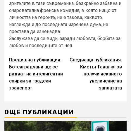
зрителите в тази съвременна, безкрайно забавна и
очарователна френска комедия, в която нищо от
личността на героите, не е такова, каквото
изглежда и до последната изречена дума, не
престава да изненадва.
Заслужава да се види, заради любовта, борбата за
любов и последиците от нея.
Continue
Предишна публикация:
Следваща публикация:
Ботевградчани ще се
Кметът Гавалюгов
Reading
радват на интелигентни
получи исканото
спирки за градски
увеличение на
транспорт
заплатата
ОЩЕ ПУБЛИКАЦИИ