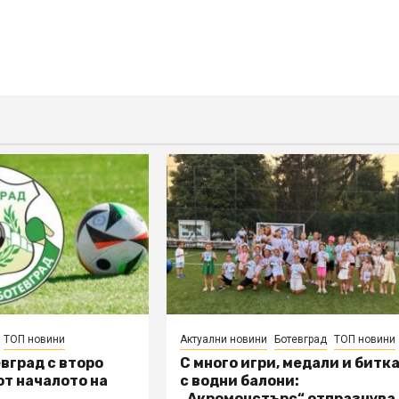
ТОП новини
Актуални новини
Ботевград
ТОП новини
вград с второ
С много игри, медали и битк
т началото на
с водни балони:
„Акромонстърс“ отпразнува