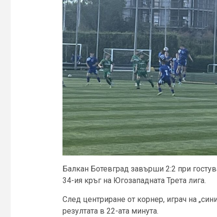
Балкан Ботевград завърши 2:2 при гостув
34-ия кръг на Югозападната Трета лига.
След центриране от корнер, играч на „сини
резултата в 22-ата минута.