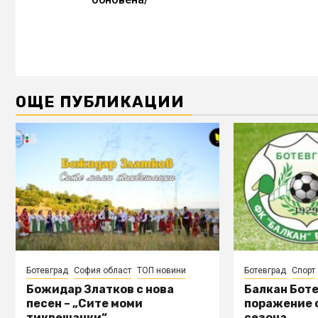
ОЩЕ ПУБЛИКАЦИИ
Ботевград
София област
ТОП новини
Ботевград
Спорт
Божидар Златков с нова
Балкан Боте
песен – „Сите моми
поражение о
тиквешанки“
сезона