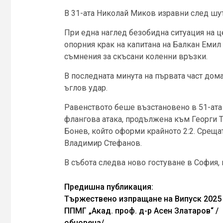
В 31-ата Николай Миков изравни след шут
При една наглед безобидна ситуация на ц
опорния крак на капитана на Балкан Емил 
съмнения за скъсани коленни връзки.
В последната минута на първата част дома
ъглов удар.
Равенството беше възстановено в 51-ата 
флангова атака, продължена към Георги 
Бонев, който оформи крайното 2:2. Среща
Владимир Стефанов.
В събота следва ново гостуване в София, 
Continue
Предишна публикация:
Тържествено изпращане на Випуск 2025
Reading
ППМГ „Акад. проф. д-р Асен Златаров“ /
обновена/