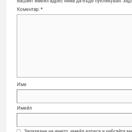
Вашият имейл адрес няма да бъде публикуван.
Зад
Коментар:
*
Име
Имейл
Запазване на името, имейл адреса и уебсайта м