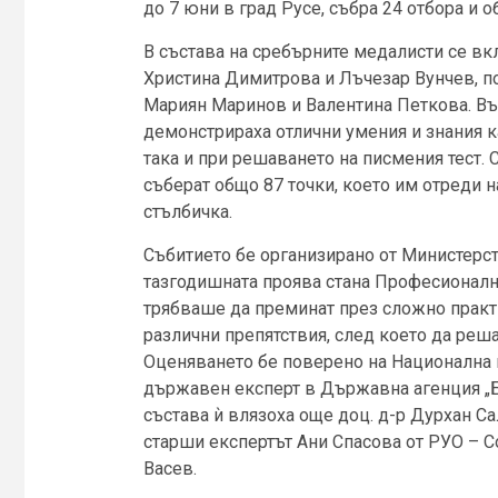
до 7 юни в град Русе, събра 24 отбора и о
В състава на сребърните медалисти се вк
Христина Димитрова и Лъчезар Вунчев, п
Мариян Маринов и Валентина Петкова. Въ
демонстрираха отлични умения и знания к
така и при решаването на писмения тест. 
съберат общо 87 точки, което им отреди 
стълбичка.
Събитието бе организирано от Министерст
тазгодишната проява стана Професионална
трябваше да преминат през сложно практ
различни препятствия, след което да реша
Оценяването бе поверено на Национална 
държавен експерт в Държавна агенция „Б
състава ѝ влязоха още доц. д-р Дурхан Са
старши експертът Ани Спасова от РУО – С
Васев.