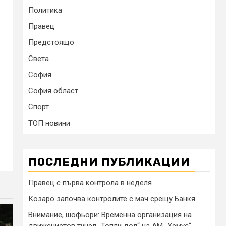
Политика
Правец
Предстоящо
Света
София
София област
Спорт
ТОП новини
ПОСЛЕДНИ ПУБЛИКАЦИИ
Правец с първа контрола в неделя
Козаро започва контролите с мач срещу Банкя
Внимание, шофьори: Временна организация на
движениетов тунел „Топли дол“ на АМ „Хемус“