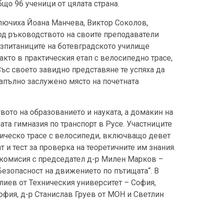
бщо 96 ученици от цялата страна.
лючиха Йоана Манчева, Виктор Соколов,
од ръководството на своите преподаватели
зпитаниците на ботевградското училище
акто в практическия етап с велосипедно трасе,
Със своето завидно представяне те успяха да
напълно заслужено място на почетната
вото на образованието и науката, а домакин на
та гимназия по транспорт в Русе. Участниците
ическо трасе с велосипеди, включващо девет
т и тест за проверка на теоретичните им знания.
комисия с председател д-р Милен Марков –
езопасност на движението по пътищата“. В
лиев от Техническия университет – София,
офия, д-р Станислав Груев от МОН и Светлин