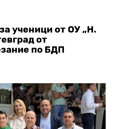
а ученици от ОУ „Н.
тевград от
зание по БДП