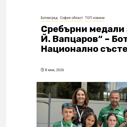
Ботевград
София област
ТОП новини
Сребърни медали з
Й. Вапцаров“ – Бо
Национално състе
8 юни, 2026