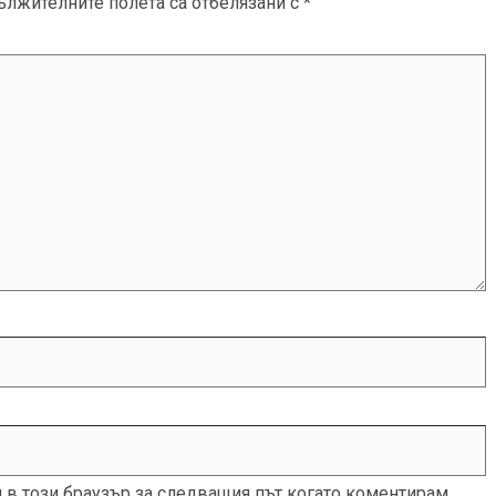
ължителните полета са отбелязани с
*
и в този браузър за следващия път когато коментирам.