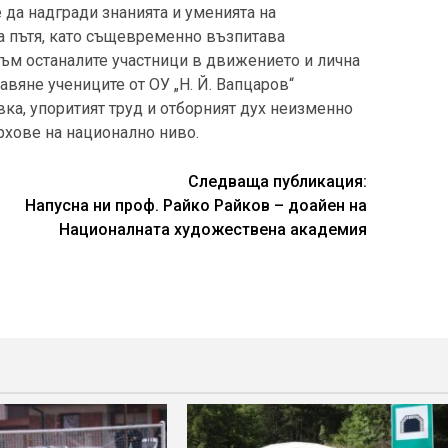
 да надгради знанията и уменията на
а пътя, като същевременно възпитава
ъм останалите участници в движението и лична
авяне учениците от ОУ „Н. Й. Вапцаров“
вка, упоритият труд и отборният дух неизменно
рхове на национално ниво.
Следваща публикация:
Напусна ни проф. Райко Райков – доайен на
Националната художествена академия