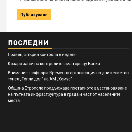
ПОСЛЕДНИ
Правец с първа контрола в неделя
Козаро започва контролите с мач срещу Банкя
Внимание, шофьори: Временна организация на движениетов
тунел „Топли дол“ на АМ „Хемус“
Община Етрополе продължава поетапното възстановяване
на пътната инфраструктура в града и част от населените
места