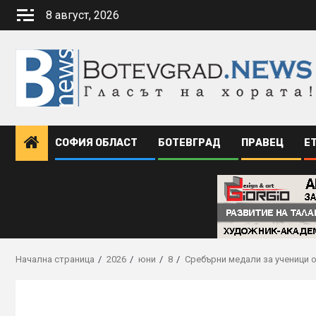
Skip
8 август, 2026
to
content
СОФИЯ ОБЛАСТ
БОТЕВГРАД
ПРАВЕЦ
Е
Начална страница
2026
юни
8
Сребърни медали за ученици о