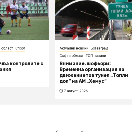
 област
Спорт
Актуални новини
Ботевград
София област
ТОП новини
чва контролите с
Внимание, шофьори:
анкя
Временна организация на
движениетов тунел „Топли
дол“ на АМ „Хемус“
7 август, 2026