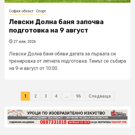
София област
Спорт
Левски Долна баня започва
подготовка на 9 август
27 юли, 2026
Левски Долна баня обяви датата за първата си
тренировка от лятната подготовка. Тимът се събира
на 9-и август от 10:00...
Разделяне
1
2
3
4
…
96
Следваща
на
публикациите
на