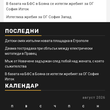
В базата на БФС в Бояна се изтегли жребият за ОГ
София Изток
Изтеглиха жребия за ОГ София Запад
ПОСЛЕДНИ
Детски смях изпълни новата площадка в Етрополе
Двама пострадаха при сблъсък между електрически
мотопеди в Правец
Мъж от Новачене задържан след побой над жената, с която
съжителства
В базата на БФС в Бояна се изтегли жребият за ОГ София
Изток
КАЛЕНДАР
август 2026
П
В
С
Ч
П
С
Н