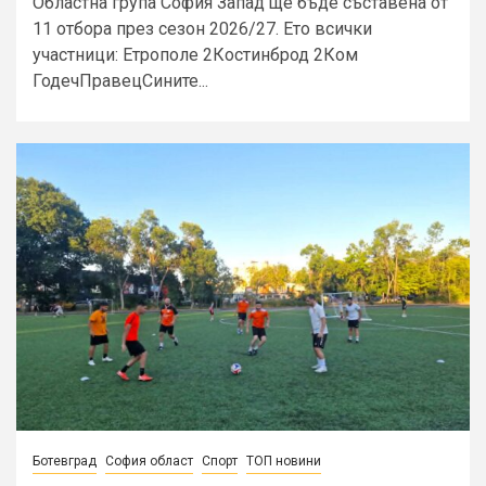
Областна група София Запад ще бъде съставена от
11 отбора през сезон 2026/27. Ето всички
участници: Етрополе 2Костинброд 2Ком
ГодечПравецСините...
Ботевград
София област
Спорт
ТОП новини