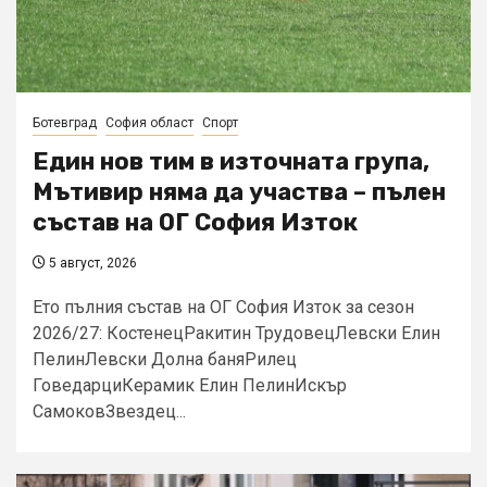
Ботевград
София област
Спорт
Един нов тим в източната група,
Мътивир няма да участва – пълен
състав на ОГ София Изток
5 август, 2026
Ето пълния състав на ОГ София Изток за сезон
2026/27: КостенецРакитин ТрудовецЛевски Елин
ПелинЛевски Долна баняРилец
ГоведарциКерамик Елин ПелинИскър
СамоковЗвездец...