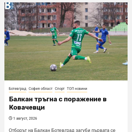
Ботевград
София област
Спорт
ТОП новини
Балкан тръгна с поражение в
Ковачевци
1 август, 2026
Отборът на Балкан Ботевград загуби първата се