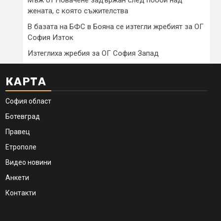
жената, с която съжителства
В базата на БФС в Бояна се изтегли жребият за ОГ
София Изток
Изтеглиха жребия за ОГ София Запад
КАРТА
София област
Ботевград
Правец
Етрополе
Видео новини
Анкети
Контакти