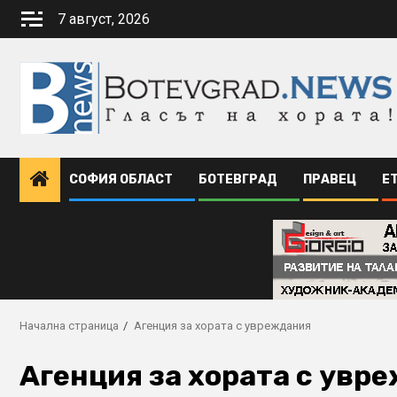
Skip
7 август, 2026
to
content
СОФИЯ ОБЛАСТ
БОТЕВГРАД
ПРАВЕЦ
Е
Начална страница
Агенция за хората с увреждания
Агенция за хората с увр