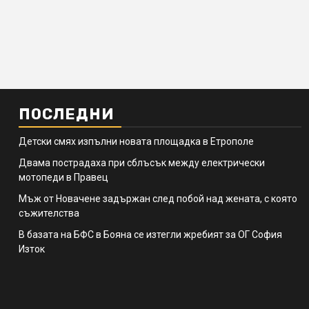
ПОСЛЕДНИ
Детски смях изпълни новата площадка в Етрополе
Двама пострадаха при сблъсък между електрически
мотопеди в Правец
Мъж от Новачене задържан след побой над жената, с която
съжителства
В базата на БФС в Бояна се изтегли жребият за ОГ София
Изток