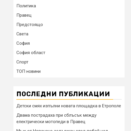
Политика
Правец
Предстоящо
Света
София
София област
Спорт
ТОП новини
ПОСЛЕДНИ ПУБЛИКАЦИИ
Детски смях изпълни новата площадка в Етрополе
Двама пострадаха при сблъсък между
електрически мотопеди в Правец
Мъж от Новачене задържан след побой над