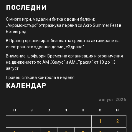
ПОСЛЕДНИ
С много игри, медали и битка с водни балони:
„Акромонстърс“ отпразнува първия си Acro Summer Fest в
Ботевград
В Правец организират безплатна среща за активиране на
електронното здравно досие „еЗдраве“
Внимание, шофьори: Временна организация и ограничения
на движението по АМ „Хемус“ и АМ „Тракия“ от 10 до 13
август
Правец с първа контрола в неделя
КАЛЕНДАР
август 2026
П
В
С
Ч
П
С
Н
1
2