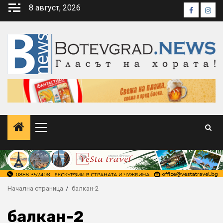
Skip
8 август, 2026
Faceboo
Inst
to
content
Primary
Menu
Начална страница
балкан-2
балкан-2