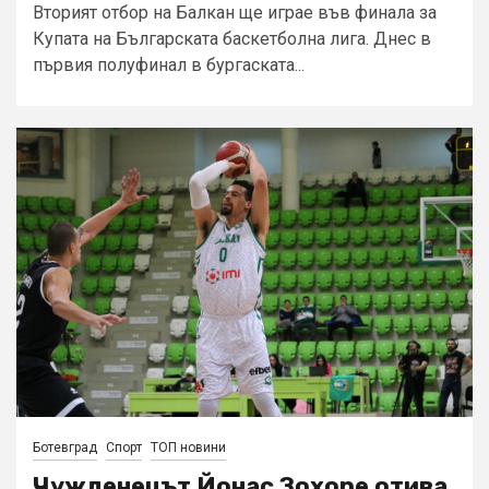
Вторият отбор на Балкан ще играе във финала за
Купата на Българската баскетболна лига. Днес в
първия полуфинал в бургаската...
Ботевград
Спорт
ТОП новини
Чужденецът Йонас Зохоре отива