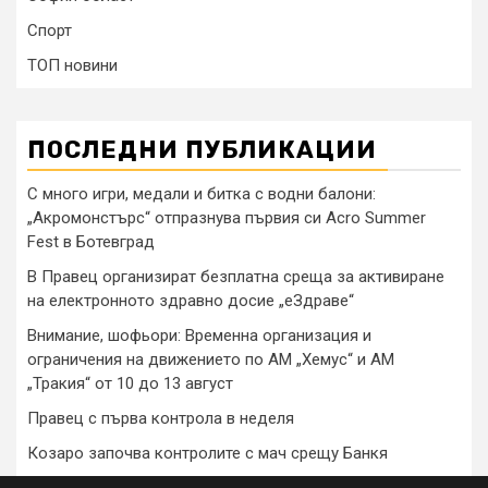
Спорт
ТОП новини
ПОСЛЕДНИ ПУБЛИКАЦИИ
С много игри, медали и битка с водни балони:
„Акромонстърс“ отпразнува първия си Acro Summer
Fest в Ботевград
В Правец организират безплатна среща за активиране
на електронното здравно досие „еЗдраве“
Внимание, шофьори: Временна организация и
ограничения на движението по АМ „Хемус“ и АМ
„Тракия“ от 10 до 13 август
Правец с първа контрола в неделя
Козаро започва контролите с мач срещу Банкя