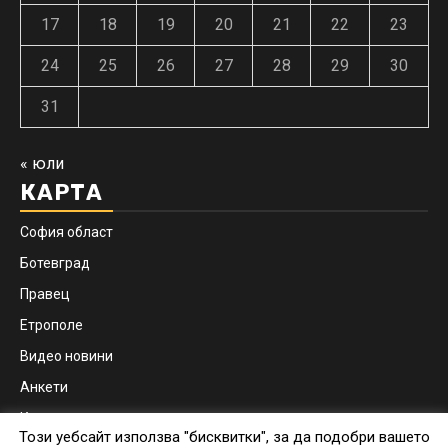
17
18
19
20
21
22
23
24
25
26
27
28
29
30
31
« юли
КАРТА
София област
Ботевград
Правец
Етрополе
Видео новини
Анкети
Контакти
Този уебсайт използва "бисквитки", за да подобри вашето