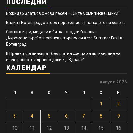
ПОСЛЕДНИ
Божидар Златков с нова песен – „Сите моми тиквешанки“
Балкан Ботевград с второ поражение от началото на сезона
С много игри, медали и битка с водни балони:
„Акромонстърс“ отпразнува първия си Acro Summer Fest в
Ботевград
В Правец организират безплатна среща за активиране на
електронното здравно досие „еЗдраве“
КАЛЕНДАР
август 2026
П
В
С
Ч
П
С
Н
1
2
3
4
5
6
7
8
9
10
11
12
13
14
15
16