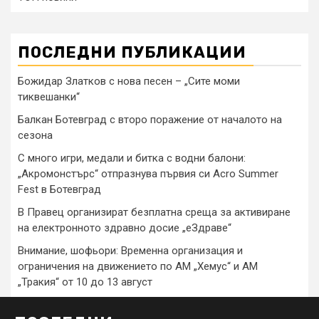
ПОСЛЕДНИ ПУБЛИКАЦИИ
Божидар Златков с нова песен – „Сите моми
тиквешанки“
Балкан Ботевград с второ поражение от началото на
сезона
С много игри, медали и битка с водни балони:
„Акромонстърс“ отпразнува първия си Acro Summer
Fest в Ботевград
В Правец организират безплатна среща за активиране
на електронното здравно досие „еЗдраве“
Внимание, шофьори: Временна организация и
ограничения на движението по АМ „Хемус“ и АМ
„Тракия“ от 10 до 13 август