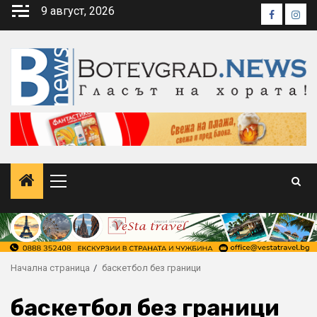
Skip
9 август, 2026
Faceboo
Inst
to
content
Primary
Menu
Начална страница
баскетбол без граници
баскетбол без граници