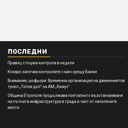
ПОСЛЕДНИ
Правец с първа контрола в неделя
Козаро започва контролите с мач срещу Банкя
Внимание, шофьори: Временна организация на движениетов
тунел „Топли дол“ на АМ „Хемус“
Община Етрополе продължава поетапното възстановяване
на пътната инфраструктура в града и част от населените
места