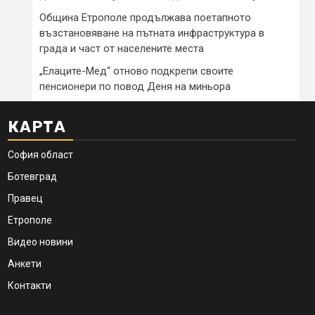
Община Етрополе продължава поетапното
възстановяване на пътната инфраструктура в
града и част от населените места
„Елаците-Мед“ отново подкрепи своите
пенсионери по повод Деня на миньора
КАРТА
София област
Ботевград
Правец
Етрополе
Видео новини
Анкети
Контакти