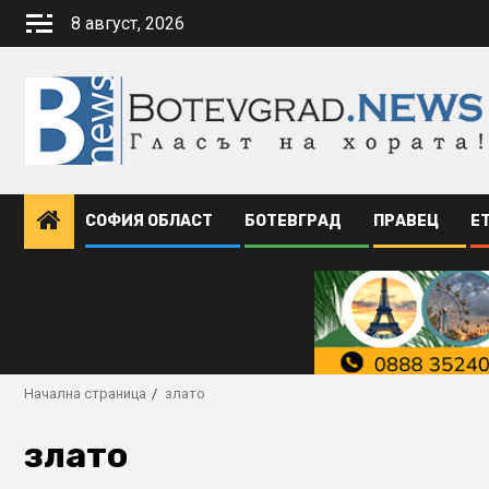
Skip
8 август, 2026
to
content
СОФИЯ ОБЛАСТ
БОТЕВГРАД
ПРАВЕЦ
Е
Начална страница
злато
злато