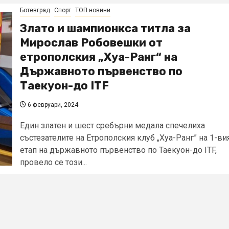
Ботевград
Спорт
ТОП новини
Злато и шампионкса титла за
Мирослав Робовешки от
етрополския „Хуа-Ранг“ на
Държавното първенство по
Таекуон-до ITF
6 февруари, 2024
Един златен и шест сребърни медала спечелиха
състезателите на Етрополския клуб „Хуа-Ранг” на 1-ви
етап на държавното първенство по Таекуон-до ITF,
провело се този...