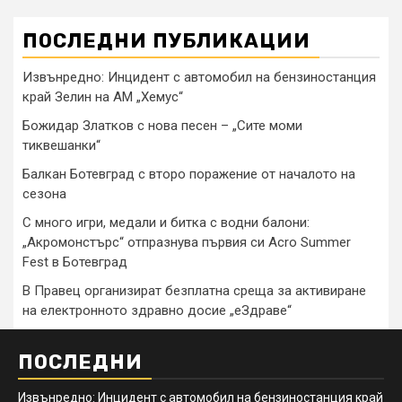
ПОСЛЕДНИ ПУБЛИКАЦИИ
Извънредно: Инцидент с автомобил на бензиностанция
край Зелин на АМ „Хемус“
Божидар Златков с нова песен – „Сите моми
тиквешанки“
Балкан Ботевград с второ поражение от началото на
сезона
С много игри, медали и битка с водни балони:
„Акромонстърс“ отпразнува първия си Acro Summer
Fest в Ботевград
В Правец организират безплатна среща за активиране
на електронното здравно досие „еЗдраве“
ПОСЛЕДНИ
Извънредно: Инцидент с автомобил на бензиностанция край