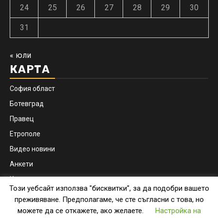
24
25
26
27
28
29
30
31
« юли
КАРТА
София област
Ботевград
Правец
Етрополе
Видео новини
Анкети
Контакти
Този уебсайт използва "бисквитки", за да подобри вашето
Facebook
Instagram
преживяване. Предполагаме, че сте съгласни с това, но
можете да се откажете, ако желаете.
Настройка на