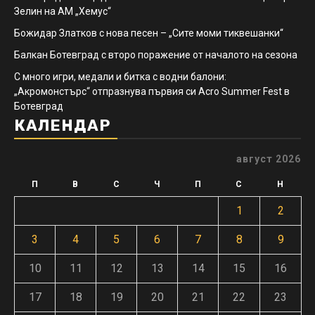
Зелин на АМ „Хемус“
Божидар Златков с нова песен – „Сите моми тиквешанки“
Балкан Ботевград с второ поражение от началото на сезона
С много игри, медали и битка с водни балони:
„Акромонстърс“ отпразнува първия си Acro Summer Fest в
Ботевград
КАЛЕНДАР
август 2026
П
В
С
Ч
П
С
Н
1
2
3
4
5
6
7
8
9
10
11
12
13
14
15
16
17
18
19
20
21
22
23