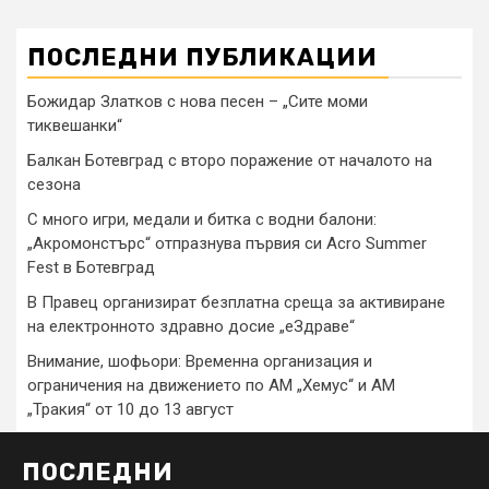
ПОСЛЕДНИ ПУБЛИКАЦИИ
Божидар Златков с нова песен – „Сите моми
тиквешанки“
Балкан Ботевград с второ поражение от началото на
сезона
С много игри, медали и битка с водни балони:
„Акромонстърс“ отпразнува първия си Acro Summer
Fest в Ботевград
В Правец организират безплатна среща за активиране
на електронното здравно досие „еЗдраве“
Внимание, шофьори: Временна организация и
ограничения на движението по АМ „Хемус“ и АМ
„Тракия“ от 10 до 13 август
ПОСЛЕДНИ