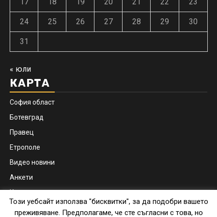
17
18
19
20
21
22
23
24
25
26
27
28
29
30
31
« юли
КАРТА
София област
Ботевград
Правец
Етрополе
Видео новини
Анкети
Контакти
Този уебсайт използва "бисквитки", за да подобри вашето
Facebook
Instagram
преживяване. Предполагаме, че сте съгласни с това, но