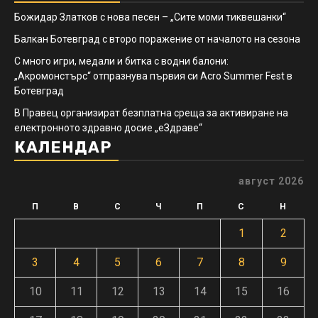
Божидар Златков с нова песен – „Сите моми тиквешанки“
Балкан Ботевград с второ поражение от началото на сезона
С много игри, медали и битка с водни балони:
„Акромонстърс“ отпразнува първия си Acro Summer Fest в
Ботевград
В Правец организират безплатна среща за активиране на
електронното здравно досие „еЗдраве“
КАЛЕНДАР
август 2026
П
В
С
Ч
П
С
Н
1
2
3
4
5
6
7
8
9
10
11
12
13
14
15
16