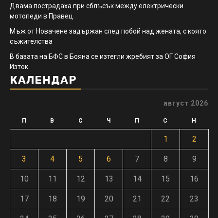
Двама пострадаха при сблъсък между електрически
мотопеди в Правец
Мъж от Новачене задържан след побой над жената, с която
съжителства
В базата на БФС в Бояна се изтегли жребият за ОГ София
Изток
КАЛЕНДАР
август 2026
П
В
С
Ч
П
С
Н
1
2
3
4
5
6
7
8
9
10
11
12
13
14
15
16
17
18
19
20
21
22
23