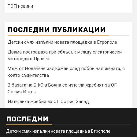
ТОП новини
ПОСЛЕДНИ ПУБЛИКАЦИИ
Детски смях изпълни новата площадка в Етрополе
Двама пострадаха при сблъсък между електрически
мотопеди в Правец
Мъж от Новачене задържан след побой над жената, с
която съжителства
В базата на БФС в Бояна се изтегли жребият за ОГ
София Изток
Изтеглиха жребия за ОГ София Запад
ПОСЛЕДНИ
Детски смях изпълни новата площадка в Етрополе