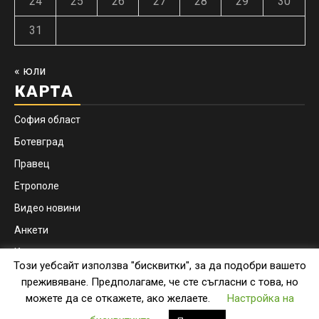
24
25
26
27
28
29
30
31
« юли
КАРТА
София област
Ботевград
Правец
Етрополе
Видео новини
Анкети
Контакти
Този уебсайт използва "бисквитки", за да подобри вашето
Facebook
Instagram
преживяване. Предполагаме, че сте съгласни с това, но
можете да се откажете, ако желаете.
Настройка на
Copyright © botevgrad.news | New Media Info Ltd
|