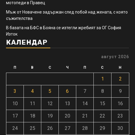
мотопеди в Правец
Мъж от Новачене задържан след побой над жената, с която
съжителства
В базата на БФС в Бояна се изтегли жребият за ОГ София
Изток
КАЛЕНДАР
август 2026
П
В
С
Ч
П
С
Н
1
2
3
4
5
6
7
8
9
10
11
12
13
14
15
16
17
18
19
20
21
22
23
24
25
26
27
28
29
30