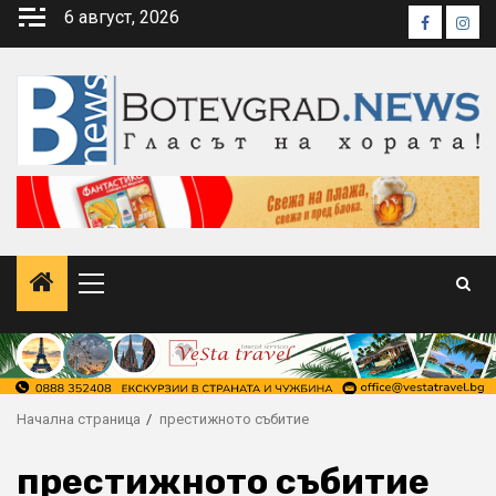
Skip
6 август, 2026
Faceboo
Inst
to
content
Primary
Menu
Начална страница
престижното събитие
престижното събитие