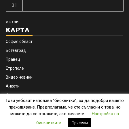
31
« юли
КАРТА
София област
Ботевград
Правец
Етрополе
Видео новини
Анкети
Контакти
Този уебсайт използва "бисквитки", за да подобри вашето
Facebook
Instagram
преживяване. Предполагаме, че сте съгласни с това, но
можете да се откажете, ако желаете.
Настройка на
Copyright © botevgrad.news | New Media Info Ltd
|
бисквитките
Приемам
Newsphere
by AF themes.