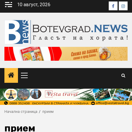
Skip
10 август, 2026
Faceboo
Inst
to
content
Primary
Menu
Начална страница
прием
прием