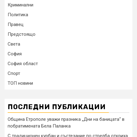
Криминални
Политика
Правец
Предстоящо
Света
София
София област
Спорт
ТОП новини
ПОСЛЕДНИ ПУБЛИКАЦИИ
Община Етрополе уважи празника „Дни на баницата“ в
побратимената Бела Паланка
С традиционен курбан и състезание по стрелба откриха