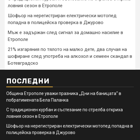
ловния сезон в Етрополе
Шофьор на нерегистриран електрически мотопед
попадна в полицейска проверка в Джурово
Мъж е задържан след сигнал за домашно насилие в
Етрополе
21% изгаряния по тялото на малко дете, два случая на
шофиране след употреба на алкохол и семеен скандал в
Ботевградско
ПОСЛЕДНИ
Община Етрополе уважи празника „Дни на баницата“ в
побратимената Бела Паланка
С традиционен курбан и състезание по стрелба откриха
ловния сезон в Етрополе
Шофьор на нерегистриран електрически мотопед попадна в
полицейска проверка в Джурово