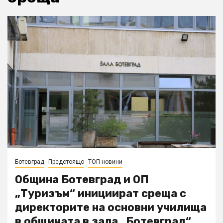
Ботевград
Предстоящо
ТОП новини
Община Ботевград и ОП
„Туризъм“ инициират среща с
директорите на основни училища
в общината в зала „Ботевград“