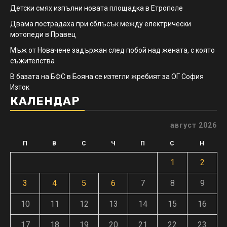
Детски смях изпълни новата площадка в Етрополе
Двама пострадаха при сблъсък между електрически
мотопеди в Правец
Мъж от Новачене задържан след побой над жената, с която
съжителства
В базата на БФС в Бояна се изтегли жребият за ОГ София
Изток
КАЛЕНДАР
август 2026
П
В
С
Ч
П
С
Н
1
2
3
4
5
6
7
8
9
10
11
12
13
14
15
16
17
18
19
20
21
22
23