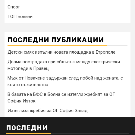
Спорт
ТОП новини
ПОСЛЕДНИ ПУБЛИКАЦИИ
Детски смях изпълни новата площадка в Етрополе
Двама пострадаха при сблъсък между електрически
мотопеди в Правец
Мъж от Новачене задържан след побой над жената, с
която съжителства
В базата на БФС в Бояна се изтегли жребият за ОГ
София Изток
Изтеглиха жребия за ОГ София Запад
ПОСЛЕДНИ