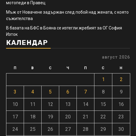
мотопеди в Правец
Мъж от Новачене задържан след побой над жената, с която
съжителства
В базата на БФС в Бояна се изтегли жребият за ОГ София
Изток
КАЛЕНДАР
август 2026
П
В
С
Ч
П
С
Н
1
2
3
4
5
6
7
8
9
10
11
12
13
14
15
16
17
18
19
20
21
22
23
24
25
26
27
28
29
30