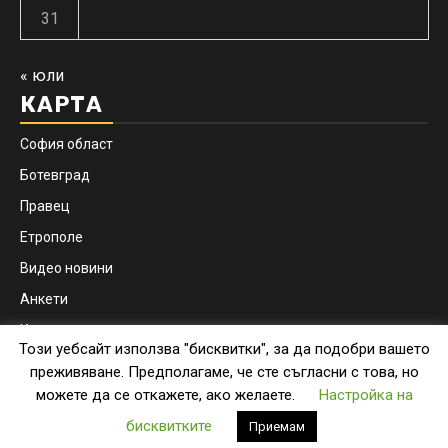
31
« юли
КАРТА
София област
Ботевград
Правец
Етрополе
Видео новини
Анкети
Контакти
Този уебсайт използва "бисквитки", за да подобри вашето
Facebook
Instagram
преживяване. Предполагаме, че сте съгласни с това, но
можете да се откажете, ако желаете.
Настройка на
Copyright © botevgrad.news | New Media Info Ltd
|
бисквитките
Приемам
Newsphere
by AF themes.