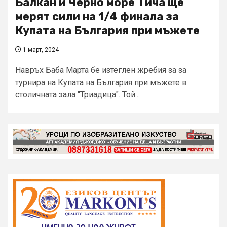
Балкан и Черно море Тича ще
мерят сили на 1/4 финала за
Купата на България при мъжете
1 март, 2024
Навръх Баба Марта бе изтеглен жребия за за
турнира на Купата на България при мъжете в
столичната зала "Триадица". Той...