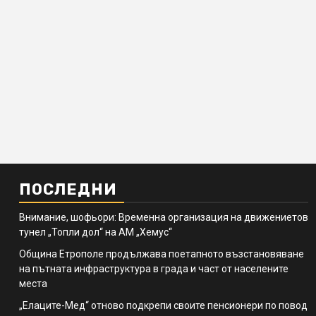
ПОСЛЕДНИ
Внимание, шофьори: Временна организация на движениетов
тунел „Топли дол“ на АМ „Хемус“
Община Етрополе продължава поетапното възстановяване
на пътната инфраструктура в града и част от населените
места
„Елаците-Мед“ отново подкрепи своите пенсионери по повод