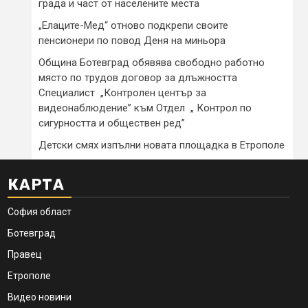
града и част от населените места
„Елаците-Мед“ отново подкрепи своите
пенсионери по повод Деня на миньора
Община Ботевград обявява свободно работно
място по трудов договор за длъжността
Специалист „Контролен център за
видеонаблюдение” към Отдел „ Контрол по
сигурността и обществен ред”
Детски смях изпълни новата площадка в Етрополе
КАРТА
София област
Ботевград
Правец
Етрополе
Видео новини