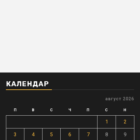
КАЛЕНДАР
август 2026
П
В
С
Ч
П
С
Н
1
2
3
4
5
6
7
8
9