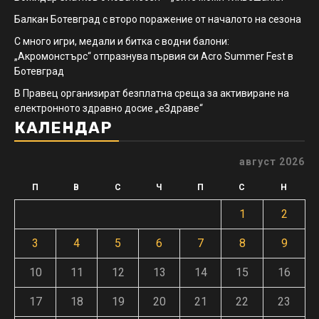
Балкан Ботевград с второ поражение от началото на сезона
С много игри, медали и битка с водни балони:
„Акромонстърс“ отпразнува първия си Acro Summer Fest в
Ботевград
В Правец организират безплатна среща за активиране на
електронното здравно досие „еЗдраве“
КАЛЕНДАР
август 2026
П
В
С
Ч
П
С
Н
1
2
3
4
5
6
7
8
9
10
11
12
13
14
15
16
17
18
19
20
21
22
23