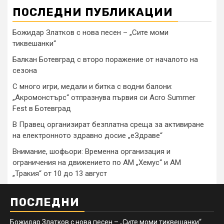
ПОСЛЕДНИ ПУБЛИКАЦИИ
Божидар Златков с нова песен – „Сите моми
тиквешанки“
Балкан Ботевград с второ поражение от началото на
сезона
С много игри, медали и битка с водни балони:
„Акромонстърс“ отпразнува първия си Acro Summer
Fest в Ботевград
В Правец организират безплатна среща за активиране
на електронното здравно досие „еЗдраве“
Внимание, шофьори: Временна организация и
ограничения на движението по АМ „Хемус“ и АМ
„Тракия“ от 10 до 13 август
ПОСЛЕДНИ
Божидар Златков с нова песен – „Сите моми тиквешанки“