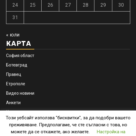
24
25
26
27
28
29
30
31
« юли
КАРТА
София област
Ботевград
Правец
Етрополе
Видео новини
Анкети
Контакти
Този уебсайт използва "бисквитки", за да подобри вашето
Facebook
Instagram
преживяване. Предполагаме, че сте съгласни с това, но
можете да се откажете, ако желаете.
Настройка на