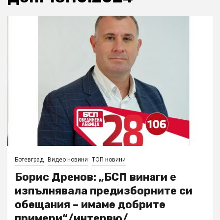
Ботевград
Видео новини
ТОП новини
Борис Дренов: „БСП винаги е
изпълнявала предизборните си
обещания – имаме добрите
примери“/интервю/