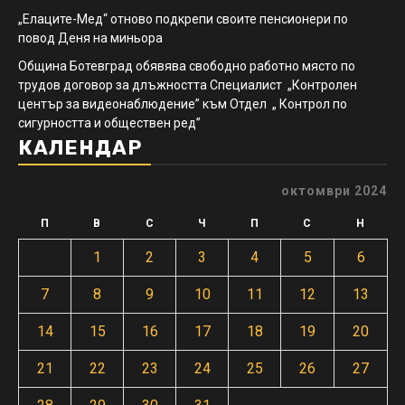
„Елаците-Мед“ отново подкрепи своите пенсионери по
повод Деня на миньора
Община Ботевград обявява свободно работно място по
трудов договор за длъжността Специалист „Контролен
център за видеонаблюдение” към Отдел „ Контрол по
сигурността и обществен ред”
КАЛЕНДАР
октомври 2024
П
В
С
Ч
П
С
Н
1
2
3
4
5
6
7
8
9
10
11
12
13
14
15
16
17
18
19
20
21
22
23
24
25
26
27