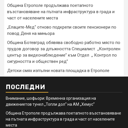
Община Етрополе продължава поетапното
възстановяване на пътната инфраструктура в града и
част от населените места
„Елаците-Мед“ отново подкрепи своите пенсионери по
повод Деня на миньора
Община Ботевград обявява свободно работно място по
трудов договор за длъжността Специалист „Контролен
център за видеонаблюдение” към Отдел „ Контрол по
сигурността и обществен ред”
Детски смях изпълни новата площадка в Етрополе
ПОСЛЕДНИ
Внимание, шофьори: Временна организация на
движениетов тунел „Топли дол“ на АМ „Хемус“
Община Етрополе продължава поетапното възстановяване
на пътната инфраструктура в града и част от населените
места