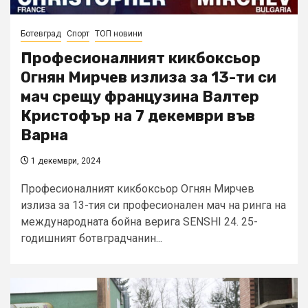
Ботевград
Спорт
ТОП новини
Професионалният кикбоксьор
Огнян Мирчев излиза за 13-ти си
мач срещу французина Валтер
Кристофър на 7 декември във
Варна
1 декември, 2024
Професионалният кикбоксьор Огнян Мирчев
излиза за 13-тия си професионален мач на ринга на
международната бойна верига SENSHI 24. 25-
годишният ботвградчанин...