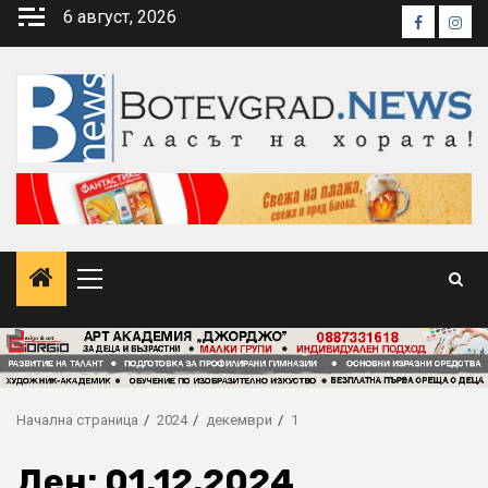
Skip
6 август, 2026
Faceboo
Inst
to
content
Primary
Menu
Начална страница
2024
декември
1
Ден:
01.12.2024