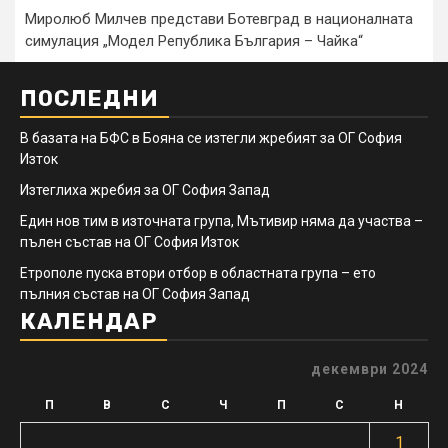
Миролюб Милчев представи Ботевград в националната
симулация „Модел Република България – Чайка“
ПОСЛЕДНИ
В базата на БФС в Бояна се изтегли жребият за ОГ София
Изток
Изтеглиха жребия за ОГ София Запад
Един нов тим в източната група, Мътивир няма да участва –
пълен състав на ОГ София Изток
Етрополе пуска втори отбор в областната група – ето
пълния състав на ОГ София Запад
КАЛЕНДАР
декември 2024
П
В
С
Ч
П
С
Н
1