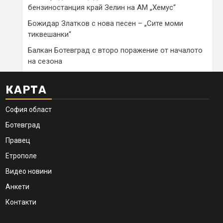
бензиностанция край Зелин на АМ „Хемус“
Божидар Златков с нова песен – „Сите моми
тиквешанки“
Балкан Ботевград с второ поражение от началото
на сезона
КАРТА
София област
Ботевград
Правец
Етрополе
Видео новини
Анкети
Контакти