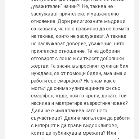
„уважителен“ начин?! Не, такива не
заслужават приятелско и уважително
отнояение. Дори религиозните мъдреци
са казвали, че не е правилно да се помага
на такива, които не заслужават. А такива
не заслужават доверие, уважение, нито
приятелско отношение. Те на добрини
отговарят с лошо и си търсят добряшки
жертви. Та значи, въпросният хулиган бил
нуждаещ се от помощи беден, ама има и
работи със смартфон? Не знам как е
могъл да снима хулиганщините си със
смартфон, къде, кой го крепи, докато той
насилва и малтретира възрастния човек?
Дали не е имал такива като него
съучастници? Дали е могъл сам да работи
с интернет и да прави видеоклипове,
които да публикува в мрежата? Или