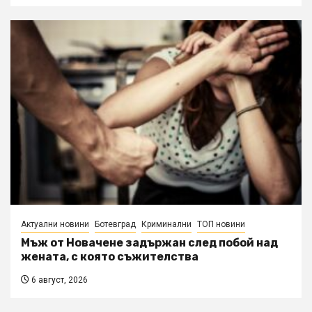
Актуални новини
Ботевград
Криминални
ТОП новини
Мъж от Новачене задържан след побой над
жената, с която съжителства
6 август, 2026