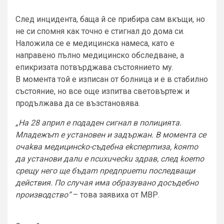
След инцидента, баща й се прибира сам вкъщи, но
не си спомня как точно е стигнал до дома си.
Наложила се е медицинска намеса, като е
направено пълно медицинско обследване, а
епикризата потвърджава състоянието му.
В момента той е изписан от болница и е в стабилно
състояние, но все още изпитва световъртеж и
продължава да се възстановява.
„На 28 април е подадeн сигнал в полицията.
Младeжъm e установен и задържан. В момента се
очаkва медицинсkо-съдебна еkсперmиза, koяmo
да установи далu e ncuxuчecku здрав, cлед koemo
срещу него ще бъдam npeдnpuemu последващи
действия. По случая има образувано досъдебно
npоизводство“
– това заявиха от МВР.