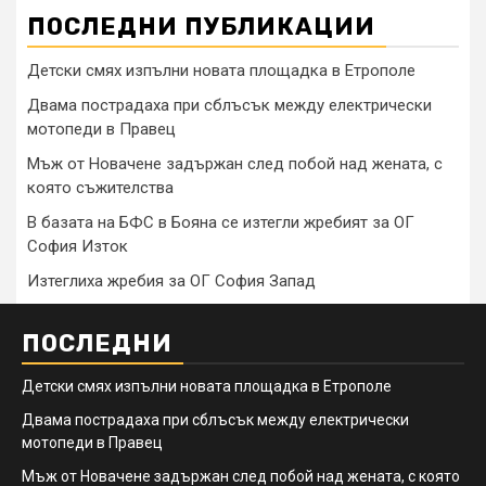
ПОСЛЕДНИ ПУБЛИКАЦИИ
Детски смях изпълни новата площадка в Етрополе
Двама пострадаха при сблъсък между електрически
мотопеди в Правец
Мъж от Новачене задържан след побой над жената, с
която съжителства
В базата на БФС в Бояна се изтегли жребият за ОГ
София Изток
Изтеглиха жребия за ОГ София Запад
ПОСЛЕДНИ
Детски смях изпълни новата площадка в Етрополе
Двама пострадаха при сблъсък между електрически
мотопеди в Правец
Мъж от Новачене задържан след побой над жената, с която