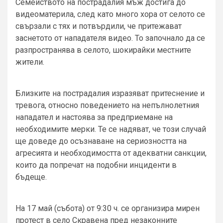
Семейството на пострадалия мъж достига до
видеоматерила, след като много хора от селото се
свързали с тях и потвърдили, че притежават
заснетото от нападателя видео. То започнало да се
разпространява в селото, шокирайки местните
жители.
Близките на пострадалия изразяват притеснение и
тревога, относно поведението на непълнолетния
нападател и настоява за предприемане на
необходимите мерки. Те се надяват, че този случай
ще доведе до осъзнаване на сериозността на
агресията и необходимостта от адекватни санкции,
които да попречат на подобни инциденти в
бъдеще.
На 17 май (събота) от 9:30 ч. се организира мирен
протест в село Скравена пред незаконните