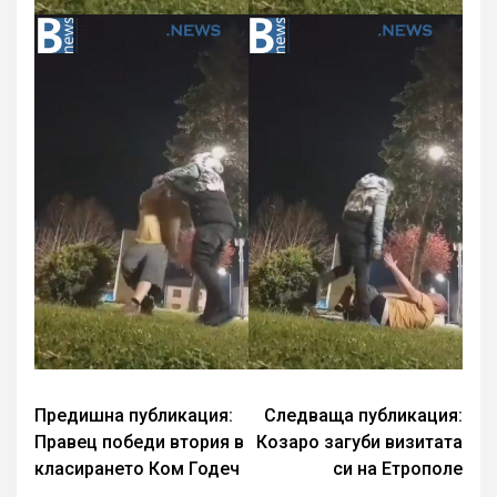
Continue
Предишна публикация:
Следваща публикация:
Правец победи втория в
Козаро загуби визитата
Reading
класирането Ком Годеч
си на Етрополе