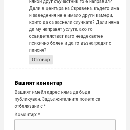
някой друг съучастник го е направил?
Дали в центъра на Скравена, където има
и заведения не е имало други камери,
които да са заснели случката? Дали няма
да му направят услуга, ако го
освидетелстват като неадекватен
психично болен и да го възнаградят с
пенсия?
Отговор
Вашият коментар
Вашият имейл адрес няма да бъде
публикуван.
Задължителните полета са
отбелязани с
*
Коментар:
*