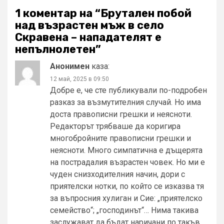
1 коментар на “
Брутален побой
над възрастен мъж в село
Скравена – нападателят е
непълнолетен
”
Анонимен
каза:
12 май, 2025 в 09:50
Добре е, че сте публикували по-подробен
разказ за възмутителния случай. Но има
доста правописни грешки и неясноти.
Редакторът трябваше да коригира
многобройните правописни грешки и
неясноти. Много симпатична е дъщерята
на пострадалия възрастен човек. Но ми е
чуден снизходителния начин, дори с
приятелски нотки, по който се изказва тя
за въпросния хулиган и Сие: „приятелско
семейство“; „господинът“… Нима такива
заслужават да бъдат наричани по такъв