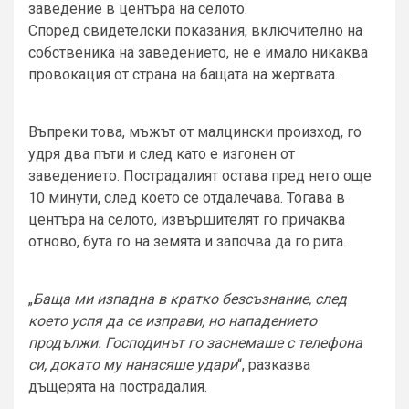
заведение в центъра на селото.
Според свидетелски показания, включително на
собственика на заведението, не е имало никаква
провокация от страна на бащата на жертвата.
Въпреки това, мъжът от малцински произход, го
удря два пъти и след като е изгонен от
заведението. Пострадалият остава пред него още
10 минути, след което се отдалечава. Тогава в
центъра на селото, извършителят го причаква
отново, бута го на земята и започва да го рита.
„
Баща ми изпадна в кратко безсъзнание, след
което успя да се изправи, но нападението
продължи. Господинът го заснемаше с телефона
си, докато му нанасяше удари
“, разказва
дъщерята на пострадалия.