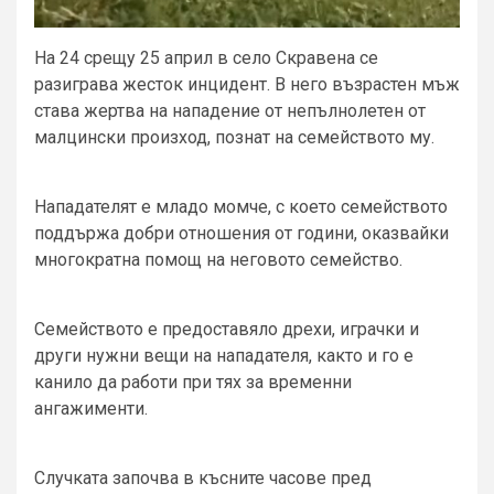
На 24 срещу 25 април в село Скравена се
разиграва жесток инцидент. В него възрастен мъж
става жертва на нападение от непълнолетен от
малцински произход, познат на семейството му.
Нападателят е младо момче, с което семейството
поддържа добри отношения от години, оказвайки
многократна помощ на неговото семейство.
Семейството е предоставяло дрехи, играчки и
други нужни вещи на нападателя, както и го е
канило да работи при тях за временни
ангажименти.
Случката започва в късните часове пред