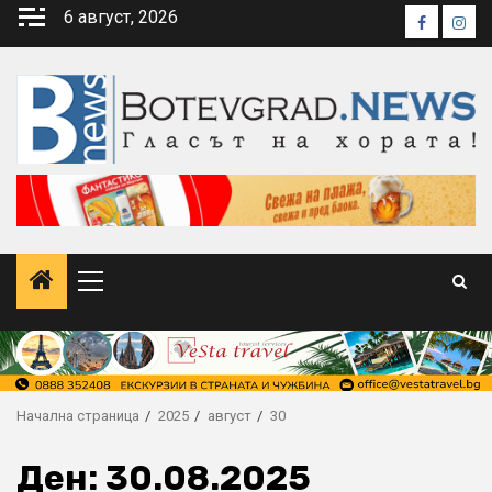
Skip
6 август, 2026
Faceboo
Inst
to
content
Primary
Menu
Начална страница
2025
август
30
Ден:
30.08.2025