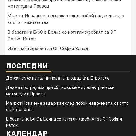
мотопеди в Правец
Мъж от Новачене задържан след побой над жената, с
която съжителства
В базата на БФС в Бояна се изтегли жребият за ОГ
София Изток
Изтеглиха жребия за ОГ София Запад
ПОСЛЕДНИ
Детски смях изпълни новата площадка в Етрополе
Двама пострадаха при сблъсък между електрически
мотопеди в Правец
Мъж от Новачене задържан след побой над жената, с която
съжителства
В базата на БФС в Бояна се изтегли жребият за ОГ София
Изток
КАЛЕНДАР