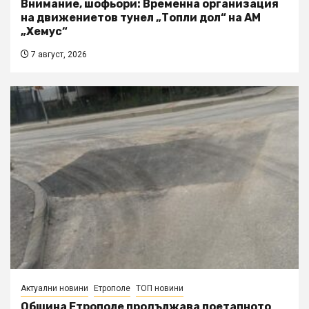
Внимание, шофьори: Временна организация
на движениетов тунел „Топли дол“ на АМ
„Хемус“
7 август, 2026
Актуални новини
Етрополе
ТОП новини
Община Етрополе продължава поетапното