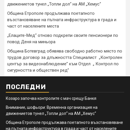
движениетов тунел „Топли дол“ на АМ „Хемус“
Община Етрополе продължава поетапното
възстановяване на пътната инфраструктура в града и
част от населените места
„Елаците-Мед“ отново подкрепи своите пенсионери по
повод Деня на миньора
Община Ботевград обявява свободно работно място по
трудов договор за длъжността Специалист „Контролен
център за видеонаблюдение” към Отдел „ Контрол по
сигурността и обществен ред”
ПОСЛЕДНИ
Козаро започва контролите с мач срещу Банкя
Внимание, шофьори: Временна организация на
движениетов тунел „Топли дол“ на АМ „Хемус“
Община Етрополе продължава поетапното възстановяване
на пътната инфраструктура в града и част от населените