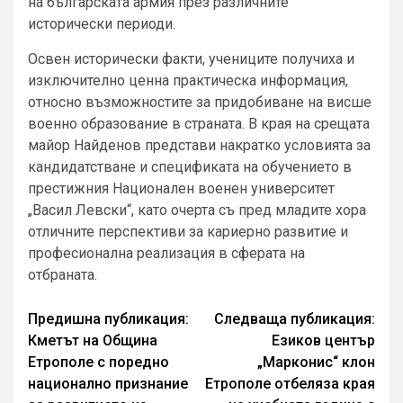
на българската армия през различните
исторически периоди.
Освен исторически факти, учениците получиха и
изключително ценна практическа информация,
относно възможностите за придобиване на висше
военно образование в страната. В края на срещата
майор Найденов представи накратко условията за
кандидатстване и спецификата на обучението в
престижния Национален военен университет
„Васил Левски“, като очерта съ пред младите хора
отличните перспективи за кариерно развитие и
професионална реализация в сферата на
отбраната.
Continue
Предишна публикация:
Следваща публикация:
Кметът на Община
Езиков център
Reading
Етрополе с поредно
„Марконис“ клон
национално признание
Етрополе отбеляза края