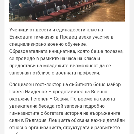
Ученици от десети и единадесети клас на
Езиковата гимназия в Правец взеха участие в
специализирано военно обучение.
Образователната инициатива, която беше полезна,
се проведе в рамките на часа на класа и
предостави на младежите възможност да се
запознаят отблизо с военната професия.
Специален гост-лектор на събитието беше майор
Павел Найденов – представител на Военно
окръжие I степен – София. По време на своята
увлекателна беседа той запозна подробно
гимназистите с богатата история на въоръжените
сили в България. Лекцията обхвана важни детайли
относно организацията, структурата и развитието