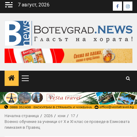
Skip
7 август, 2026
Faceboo
Inst
to
content
Primary
Menu
Начална страница
2026
юни
17
Военно обучение за ученици от X и XI клас се проведе в Езиковата
гимназия в Правец