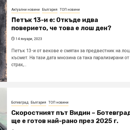
Актуални новини
България
ТОП новини
Петък 13-и е: Откъде идва
поверието, че това е лош ден?
14 януари, 2023
Петък 13-и от векове е смятан за предвестник на ло
късмет. На тази дата мнозина са така парализирани от
страх,...
Ботевград
България
ТОП новини
Скоростният път Видин – Ботевгра
ще е готов най-рано през 2025 г.