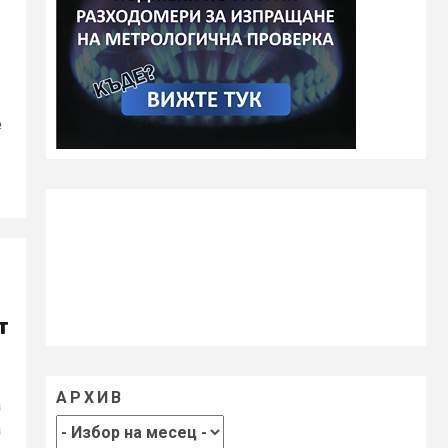
е
т
АРХИВ
а
а