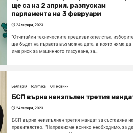
ще са на 2 април, разпускам
парламента на 3 февруари
24 януари, 2023
"Отчитайки техническите предизвикателства, изборит
ще бъдат на първата възможна дата, в която няма да
има риск за машинното гласуване, за...
България
Политика
ТОП новини
БСП върна неизпълен третия манда
24 януари, 2023
БСП върна неизпълнен третия мандат за съставяне н
правителство. "Направихме всичко необходимо, за д