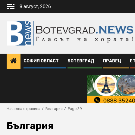
Skip
8 август, 2026
to
content
СОФИЯ ОБЛАСТ
БОТЕВГРАД
ПРАВЕЦ
Е
Начална страница
България
Page 39
България