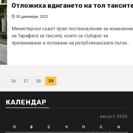
Отложиха вдигането на тол таксит
30 декември, 2022
Министерски съвет прие постановление за изменени
на Тарифата за таксите, които се събират за
преминаване и ползване на републиканската пътна...
не
…
36
37
38
39
циите
КАЛЕНДАР
август 2026
и
П
В
С
Ч
П
С
Н