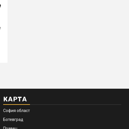
е
е
КАРТА
София област
Ботевград
Правец