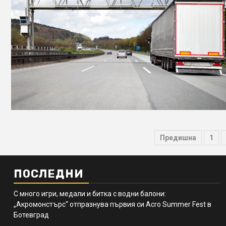
Разделя
Предишна
1
на
публика
ПОСЛЕДНИ
на
С много игри, медали и битка с водни балони:
страниц
„Акромонстърс“ отпразнува първия си Acro Summer Fest в
Ботевград