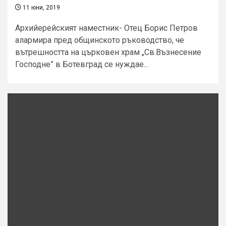
11 юни, 2019
Aрхийерейският наместник- Отец Борис Петров
алармира пред общинското ръководство, че
вътрешността на църковен храм „Св.Възнесение
Господне” в Ботевград се нуждае...