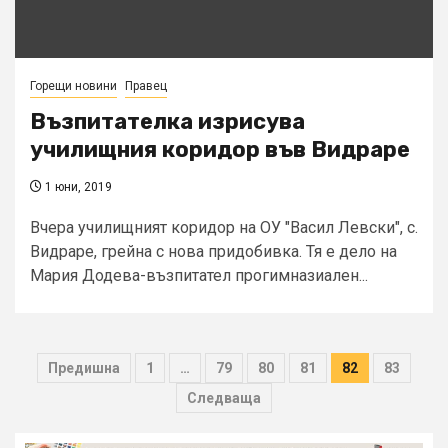
Горещи новини
Правец
Възпитателка изрисува
училищния коридор във Видраре
1 юни, 2019
Вчера училищният коридор на ОУ "Васил Левски", с.
Видраре, грейна с нова придобивка. Тя е дело на
Мария Додева-възпитател прогимназиален...
Разделяне
Предишна
1
…
79
80
81
82
83
на
Следваща
публикациите