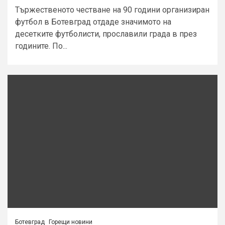
Тържественото честване на 90 години организиран
футбол в Ботевград отдаде значимото на
десетките футболисти, прославили града в през
годините. По...
Ботевград
Горещи новини