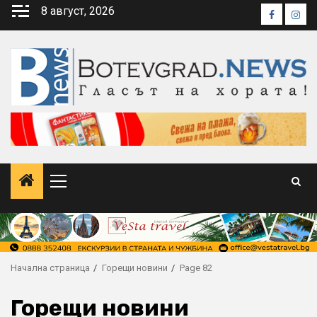
Skip
8 август, 2026
Faceboo
Inst
to
content
Primary
Menu
Начална страница
Горещи новини
Page 82
Горещи новини