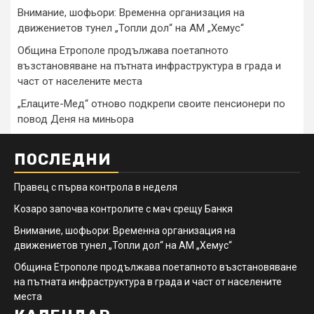
Внимание, шофьори: Временна организация на
движениетов тунел „Топли дол“ на АМ „Хемус“
Община Етрополе продължава поетапното
възстановяване на пътната инфраструктура в града и
част от населените места
„Елаците-Мед“ отново подкрепи своите пенсионери по
повод Деня на миньора
ПОСЛЕДНИ
Правец с първа контрола в неделя
Козаро започва контролите с мач срещу Банкя
Внимание, шофьори: Временна организация на
движениетов тунел „Топли дол“ на АМ „Хемус“
Община Етрополе продължава поетапното възстановяване
на пътната инфраструктура в града и част от населените
места