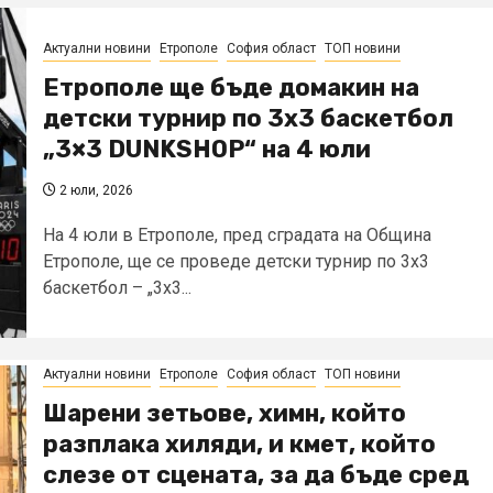
Актуални новини
Етрополе
София област
ТОП новини
Етрополе ще бъде домакин на
детски турнир по 3х3 баскетбол
„3×3 DUNKSHOP“ на 4 юли
2 юли, 2026
На 4 юли в Етрополе, пред сградата на Община
Етрополе, ще се проведе детски турнир по 3х3
баскетбол – „3x3...
Актуални новини
Етрополе
София област
ТОП новини
Шарени зетьове, химн, който
разплака хиляди, и кмет, който
слезе от сцената, за да бъде сред