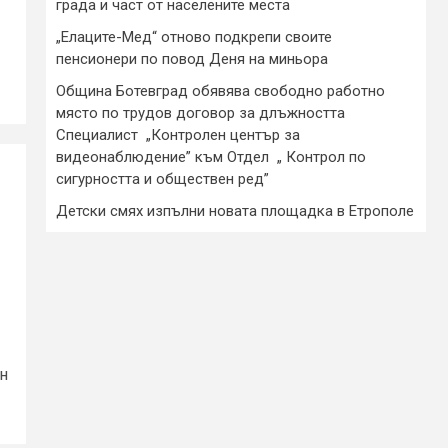
града и част от населените места
„Елаците-Мед“ отново подкрепи своите
пенсионери по повод Деня на миньора
Община Ботевград обявява свободно работно
място по трудов договор за длъжността
Специалист „Контролен център за
видеонаблюдение” към Отдел „ Контрол по
сигурността и обществен ред”
Детски смях изпълни новата площадка в Етрополе
н