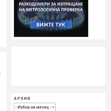
е
е
АРХИВ