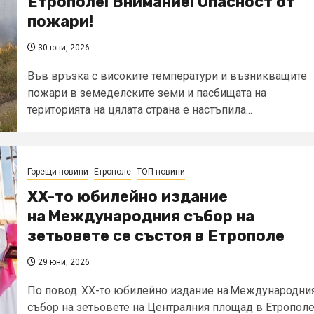
Етрополе! Внимание! Опасност от
пожари!
30 юни, 2026
Във връзка с високите температури и възникващите
пожари в земеделските земи и пасбищата на
територията на цялата страна е настъпила...
Горещи новини
Етрополе
ТОП новини
XX-то юбилейно издание
на Международния събор на
зетьовете се състоя в Етрополе
29 юни, 2026
По повод XX-то юбилейно издание на Международни
събор на зетьовете на Централния площад в Етропол