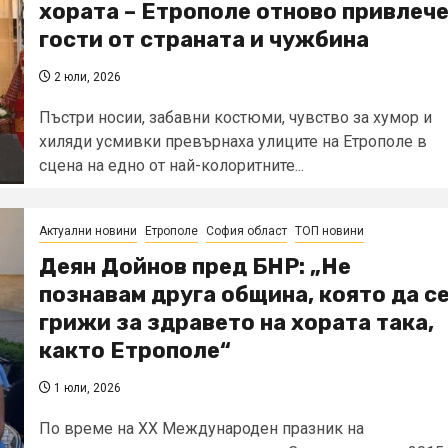
хората – Етрополе отново привлеч
гости от страната и чужбина
2 юли, 2026
Пъстри носии, забавни костюми, чувство за хумор и
хиляди усмивки превърнаха улиците на Етрополе в
сцена на едно от най-колоритните...
Актуални новини
Етрополе
София област
ТОП новини
Деян Дойнов пред БНР: „Не
познавам друга община, която да с
грижи за здравето на хората така,
както Етрополе“
1 юли, 2026
По време на XX Международен празник на