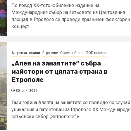
По повод XX-тото юбилейно издание на
Международния събор на зетьовете на Централния
площад в Етрополе се проведе празничен фолклорен
концерт...
Актуални новини
Етрополе
София област
ТОП новини
„Алея на занаятите“ събра
майстори от цялата страна в
Етрополе
30 юни, 2026
Тази година Алеята на занаятите се проведе по случай
уникалния и патентован за Етрополе XX Международе
зетьовски събор „Зетрополе“ и...