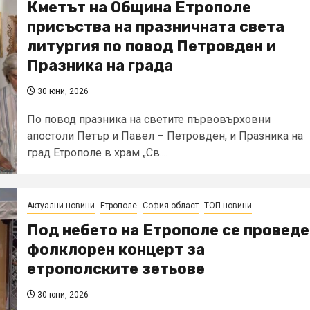
Кметът на Община Етрополе
присъства на празничната света
литургия по повод Петровден и
Празника на града
30 юни, 2026
По повод празника на светите първовърховни
апостоли Петър и Павел – Петровден, и Празника на
град Етрополе в храм „Св....
Актуални новини
Етрополе
София област
ТОП новини
Под небето на Етрополе се проведе
фолклорен концерт за
етрополските зетьове
30 юни, 2026