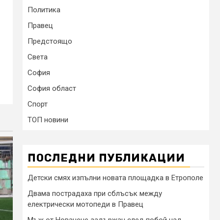
Политика
Правец
Предстоящо
Света
София
София област
Спорт
ТОП новини
ПОСЛЕДНИ ПУБЛИКАЦИИ
Детски смях изпълни новата площадка в Етрополе
Двама пострадаха при сблъсък между
електрически мотопеди в Правец
Мъж от Новачене задържан след побой над