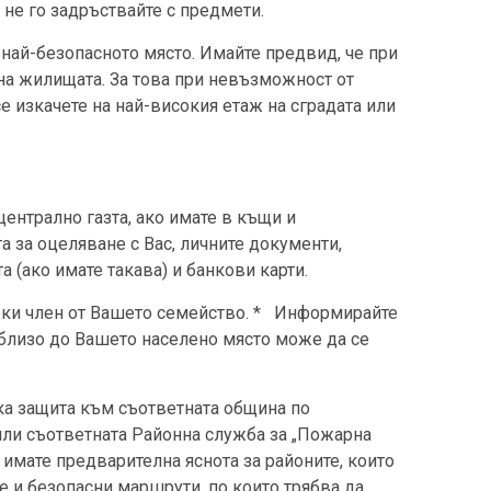
 не го задръствайте с предмети.
най-безопасното място. Имайте предвид, че при
на жилищата. За това при невъзможност от
е изкачете на най-високия етаж на сградата или
.
централно газта, ако имате в къщи и
а за оцеляване с Вас, личните документи,
а (ако имате такава) и банкови карти.
еки член от Вашето семейство. * Информирайте
 близо до Вашето населено място може да се
ка защита към съответната община по
 или съответната Районна служба за „Пожарна
 имате предварителна яснота за районите, които
е и безопасни маршрути, по които трябва да