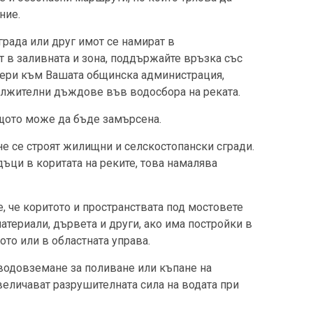
ние.
рада или друг имот се намират в
т в заливната и зона, поддържайте връзка със
чери към Вашата общинска администрация,
ължителни дъждове във водосбора на реката.
ащото може да бъде замърсена.
не се строят жилищни и селскостопански сгради.
ъци в коритата на реките, това намалява
, че коритото и пространствата под мостовете
материали, дървета и други, ако има постройки в
ото или в областната управа.
 водовземане за поливане или къпане на
еличават разрушителната сила на водата при