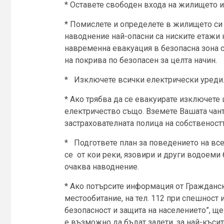
* Оставете свободен входа на жилището и
* Помислете и определете в жилището си 
наводнение най-опасни са ниските етажи 
навременна евакуация в безопасна зона с
на покрива по безопасен за целта начин.
* Изключете всички електрически уреди
* Ако трябва да се евакуирате изключете 
електричество също. Вземете Вашата чант
застрахователната полица на собственостт
* Подгответе план за поведението на вс
се от кои реки, язовири и други водоеми
очаква наводнение.
* Ако потърсите информация от Гражданс
местообитание, на тел. 112 при спешност
безопасност и защита на населението”, ще
е възможно да бъдат залети, за най-късит