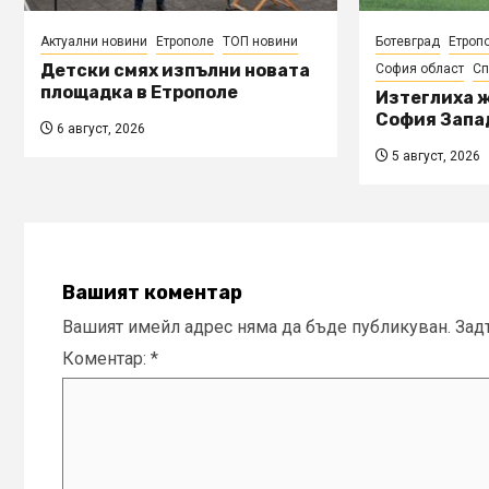
Актуални новини
Етрополе
ТОП новини
Ботевград
Етроп
Детски смях изпълни новата
София област
Сп
площадка в Етрополе
Изтеглиха ж
София Запа
6 август, 2026
5 август, 2026
Вашият коментар
Вашият имейл адрес няма да бъде публикуван.
Зад
Коментар:
*