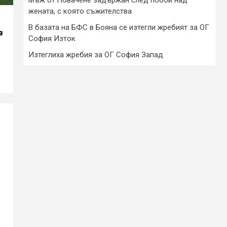
жената, с която съжителства
В базата на БФС в Бояна се изтегли жребият за ОГ
в
София Изток
Изтеглиха жребия за ОГ София Запад