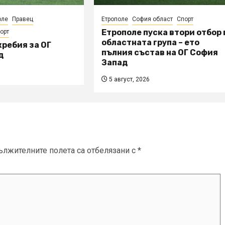
оле
Правец
Етрополе
София област
Спорт
Етрополе пуска втори отбор 
орт
областната група – ето
ребия за ОГ
пълния състав на ОГ София
д
Запад
5 август, 2026
ължителните полета са отбелязани с
*