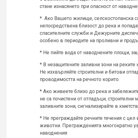
стане изнасянето при опасност от наводне
* Ако Вашето жилище, селскостопанска сг
непосредствена близост до река и попада
спасителните служби и Дежурните диспе
особено в периодите на проливни и прод
* Не пийте вода от наводнените площи, з
* В незащитените заливни зони на реките 
Не изхвърляйте строителни и битови отпад
проводимостта на речното корито.
* Ако живеете близо до река и забележите
не са почистени от отпадъци, строителни 
заливните зони, сигнализирайте в кметств
* Не преграждайте речните течения с цел
животни. Прегражденията многократно ув
наводнения