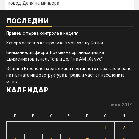
повод Деня на миньора
ПОСЛЕДНИ
Правец с първа контрола в неделя
Козаро започва контролите с мач срещу Банкя
Внимание, шофьори: Временна организация на
движениетов тунел „Топли дол“ на АМ „Хемус“
Община Етрополе продължава поетапното възстановяване
на пътната инфраструктура в града и част от населените
места
КАЛЕНДАР
юни 2019
П
В
С
Ч
П
С
Н
1
2