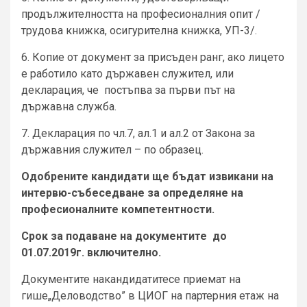
продължителността на професионалния опит /
трудова книжка, осигурителна книжка, УП-3/.
6. Копие от документ за присъден ранг, ако лицето
е работило като държавен служител, или
декларация, че постъпва за първи път на
държавна служба.
7. Декларация по чл.7, ал.1 и ал.2 от Закона за
държавния служител – по образец.
Одобрените кандидати ще бъдат извикани на
интервю-събеседване за определяне на
професионалните компетентности.
Срок за подаване на документите до
01
.0
7
.201
9
г.
включително.
Документите накандидатитесе приемат на
гише„Деловодство” в ЦИОГ на партерния етаж на