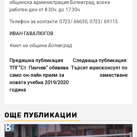
общинска администрация Ботевград, всеки
работен ден от 8.30ч. до 17.30ч.
Телефон за контакти: 0723/ 66630, 0723/ 69115
ИВАН ГАВАЛЮГОВ
Кмет на община Ботевград
Continue
Предишна публикация:
Следваща публикация:
ТПГ“Ст. Панчев“ обявява
Търсят юрисконсулт по
Reading
само он-лайн прием за
заместване
новата учебна 2019/2020
година
ОЩЕ ПУБЛИКАЦИИ