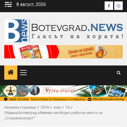
Skip
8 август, 2026
Faceboo
Inst
to
content
Primary
Menu
Начална страница
2019
юни
14
Община Ботевград обявява свободно работно място за
„Гл.юрисконсулт“