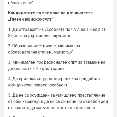
обслужване“.
Кандидатите за заемане на длъжността
„Главен юрисконсулт”
:
1. Да отговарят на условията по чл.7, ал.1 и ал.2 от
Закона за държавния служител.
2. Образование – висше, минимална
образователна степен „магистър”.
3. Минимален професионален опит за заемане на
длъжността – 3 /три/ години.
4. Да притежават удостоверение за придобита
юридическа правоспособност.
5. Да не са осъждани за умишлено престъпление
от общ характер и да не са лишени по съдебен ред
от правото да заемат съответната длъжност.