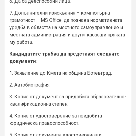
6. Да са дееспособни лица.
7. Допълнителни изисквания – компютърна
грамотност – MS Office, да познава нормативната
уредба в областта на местното самоуправление и
местната администрация и други, касаещи пряката
му работа.
Кандидатите трябва да представят следните
документи
:
1. Заявление до Кмета на община Ботевград.
2. Автобиография.
3. Копие от документ за придобита образователно-
квалификационна степен.
4. Копие от удостоверение за придобита
юридическа правоспособност.
5. Копие от документи, удостоверяващи