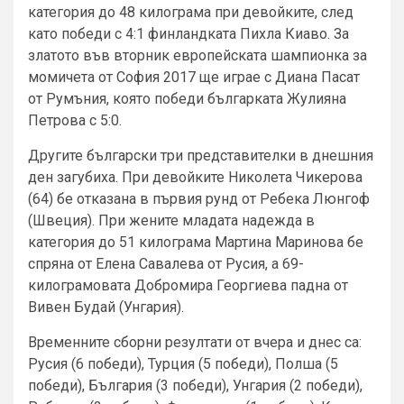
категория до 48 килограма при девойките, след
като победи с 4:1 финландката Пихла Киаво. За
златото във вторник европейската шампионка за
момичета от София 2017 ще играе с Диана Пасат
от Румъния, която победи българката Жулияна
Петрова с 5:0.
Другите български три представителки в днешния
ден загубиха. При девойките Николета Чикерова
(64) бе отказана в първия рунд от Ребека Люнгоф
(Швеция). При жените младата надежда в
категория до 51 килограма Мартина Маринова бе
спряна от Елена Савалева от Русия, а 69-
килограмовата Добромира Георгиева падна от
Вивен Будай (Унгария).
Временните сборни резултати от вчера и днес са:
Русия (6 победи), Турция (5 победи), Полша (5
победи), България (3 победи), Унгария (2 победи),