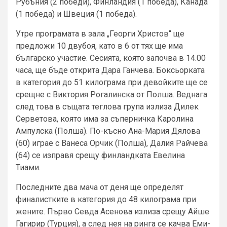
Рубъния (2 победи), Финландия (1 победа), Канада
(1 победа) и Швеция (1 победа).
Утре програмата в зала „Георги Христов“ ще
предложи 10 двубоя, като в 6 от тях ще има
българско участие. Сесията, която започва в 14.00
часа, ще бъде открита Дара Ганчева. Боксьорката
в категория до 51 килограма при девойките ще се
срещне с Виктория Рогалинска от Полша. Веднага
след това в същата теглова група излиза Дилек
Серветова, която има за съперничка Каролина
Ампулска (Полша). По-късно Ана-Мария Дялова
(60) играе с Ванеса Орчик (Полша), Далия Райчева
(64) се изправя срещу финландката Евелина
Тиами.
Последните два мача от деня ще определят
финалистките в категория до 48 килограма при
жените. Първо Севда Асенова излиза срещу Айше
Гагирир (Турция), а след нея на ринга се качва Еми-