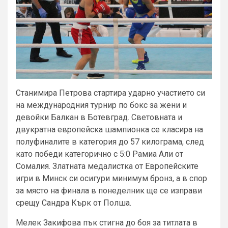
Станимира Петрова стартира ударно участието си
на международния турнир по бокс за жени и
девойки Балкан в Ботевград. Световната и
двукратна европейска шампионка се класира на
полуфиналите в категория до 57 килограма, след
като победи категорично с 5:0 Рамиа Али от
Сомалия. Златната медалистка от Европейските
игри в Минск си осигури минимум бронз, а в спор
за място на финала в понеделник ще се изправи
срещу Сандра Кърк от Полша.
Мелек Закифова пък стигна до боя за титлата в