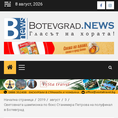
Skip
8 август, 2026
Faceboo
Inst
to
content
Primary
Menu
Начална страница
2019
август
3
Световната шампионка по бокс Станимира Петрова на полуфинал
в Ботевград