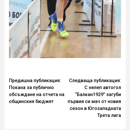
Continue
Предишна публикация:
Следваща публикация:
Покана за публично
С нелеп автогол
Reading
обсъждане на отчета на
“Балкан1929” загуби
общинския бюджет
първия си мач от новия
сезон в Югозападната
Трета лига