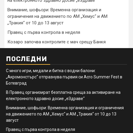
на електронното здравно досие „еЗдраве“
Внимание, шофьори: Временна организация и
ограничения на движението по АМ „Хемус“ и АМ
„Тракия“ от 10 до 13 август
Правец с първа контрола в неделя
Козаро започва контролите с мач срещу Банкя
ПОСЛЕДНИ
С много игри, медали и битка с водни балони:
„Акромонстърс“ отпразнува първия си Acro Summer Fest в
Ботевград
В Правец организират безплатна среща за активиране на
електронното здравно досие „еЗдраве“
Внимание, шофьори: Временна организация и ограничения
на движението по АМ „Хемус“ и АМ „Тракия“ от 10 до 13
август
Правец с първа контрола в неделя