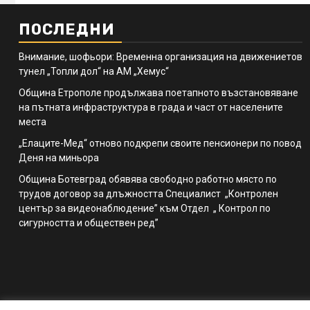
ПОСЛЕДНИ
Внимание, шофьори: Временна организация на движениетов
тунел „Топли дол“ на АМ „Хемус“
Община Етрополе продължава поетапното възстановяване
на пътната инфраструктура в града и част от населените
места
„Елаците-Мед“ отново подкрепи своите пенсионери по повод
Деня на миньора
Община Ботевград обявява свободно работно място по
трудов договор за длъжността Специалист „Контролен
център за видеонаблюдение” към Отдел „ Контрол по
сигурността и обществен ред”