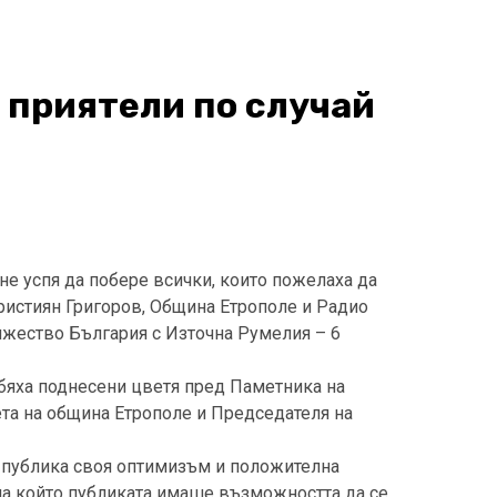
 приятели по случай
 не успя да побере всички, които пожелаха да
Кристиян Григоров, Община Етрополе и Радио
жество България с Източна Румелия – 6
бяха поднесени цветя пред Паметника на
та на община Етрополе и Председателя на
та публика своя оптимизъм и положителна
 на който публиката имаше възможността да се