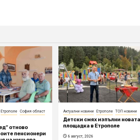
Етрополе
София област
Актуални новини
Етрополе
ТОП новини
Детски смях изпълни новат
площадка в Етрополе
ед“ отново
воите пенсионери
6 август, 2026
ня на миньора