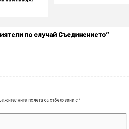
риятели по случай Съединението
”
ължителните полета са отбелязани с
*