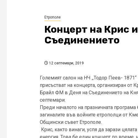
Етрополе
Концерт на Крис и
Съединението
12 септември, 2019
Големият салон на НЧ ,,Тодор Пеев- 1871“
присъстват на концерта, организиран от 
Брайл ФМ в Деня на Съединението на Кня
септември.
Преди началото на празничната програма 
загиналите във войните етрополци от Кме
Общински съвет Етрополе.
Крис, както винаги, успя да зарази цяла
енергия. Това бе един концерт по време,