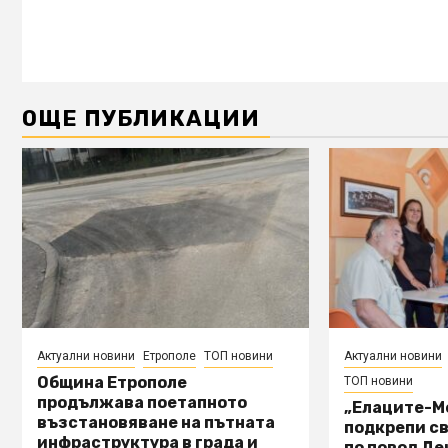
ОЩЕ ПУБЛИКАЦИИ
Актуални новини
Етрополе
ТОП новини
Актуални новини
Община Етрополе
ТОП новини
продължава поетапното
„Елаците-М
възстановяване на пътната
подкрепи с
инфраструктура в града и
по повод Де