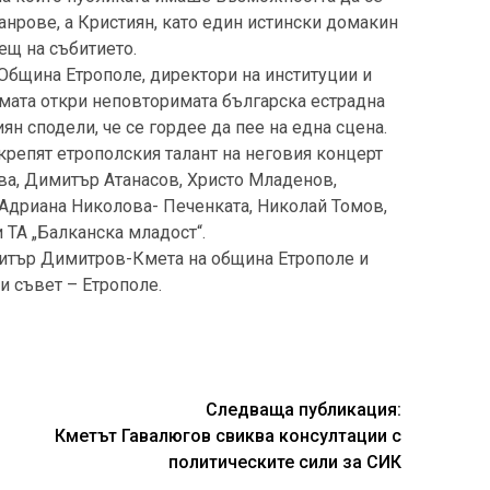
анрове, а Кристиян, като един истински домакин
дещ на събитието.
 Община Етрополе, директори на институции и
амата откри неповторимата българска естрадна
ян сподели, че се гордее да пее на една сцена.
крепят етрополския талант на неговия концерт
ва, Димитър Атанасов, Христо Младенов,
 Адриана Николова- Печенката, Николай Томов,
 ТА „Балканска младост“.
митър Димитров-Кмета на община Етрополе и
 съвет – Етрополе.
Следваща публикация:
Кметът Гавалюгов свиква консултации с
политическите сили за СИК