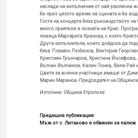
наслади на изпълнения от най-различни ж
бе през цялото време на сцената и бе во
Гости на концерта бяха ръководството на
много приятели и познати на Крис. Прогр
певица Маргарита Хранова, с която Кристи
Други изпълнители, които дойдоха да под
бяха: Пламен Любенов, Виктория Георгие
Кристиян Грънчаров, Христина Йосифова,
Вълчан Вълчанов, Калин Тонев, Вили Рай и
Цветя за всички участници имаше от Ди
Марин Маринов-Председател на Общински
Източник: Община Етрополе
Continue
Предишна публикация:
Мъж от с. Литаково е обвинен за палеж
Reading