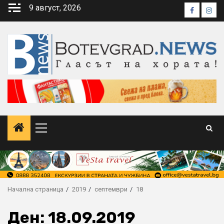
Skip
9 август, 2026
Faceboo
Inst
to
content
Primary
Menu
Начална страница
2019
септември
18
Ден:
18.09.2019