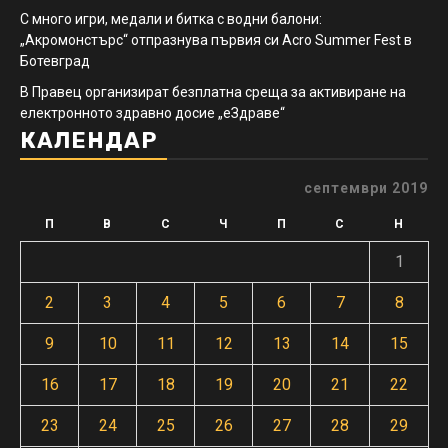
С много игри, медали и битка с водни балони:
„Акромонстърс“ отпразнува първия си Acro Summer Fest в
Ботевград
В Правец организират безплатна среща за активиране на
електронното здравно досие „еЗдраве“
КАЛЕНДАР
септември 2019
П
В
С
Ч
П
С
Н
1
2
3
4
5
6
7
8
9
10
11
12
13
14
15
16
17
18
19
20
21
22
23
24
25
26
27
28
29