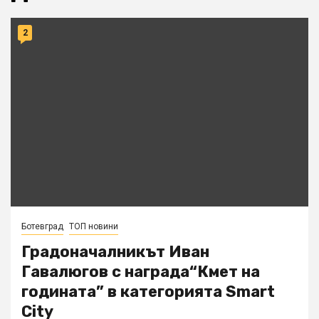
2
Ботевград
ТОП новини
Градоначалникът Иван
Гавалюгов с награда“Кмет на
годината” в категорията Smart
City