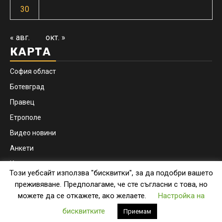
30
« авг.
окт. »
КАРТА
София област
Ботевград
Правец
Етрополе
Видео новини
Анкети
Контакти
Този уебсайт използва "бисквитки", за да подобри вашето
Facebook
Instagram
преживяване. Предполагаме, че сте съгласни с това, но
можете да се откажете, ако желаете.
Настройка на
Copyright © botevgrad.news | New Media Info Ltd
|
бисквитките
Приемам
Newsphere
by AF themes.