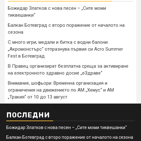
Божидар Златков с нова песен – „Сите моми
тиквешанки“
Балкан Ботевград с второ поражение от началото на
сезона
С много игри, медали и битка с водни балони:
„Акромонстърс“ отпразнува първия си Acro Summer
Fest в Ботевград
В Правец организират безплатна среща за активиране
на електронното здравно досие „еЗдраве“
Внимание, шофьори: Временна организация и
ограничения на движението по АМ „Хемус“ и АМ
„Тракия“ от 10 до 13 август
ПОСЛЕДНИ
Божидар Златков с нова песен – „Сите моми тиквешанки“
Балкан Ботевград с второ поражение от началото на сезона