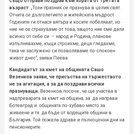
също отправи поздрав към хората от третата
възраст
. „Този празник се празнува в целия свят.
Отчита се дълголетието и житейската мъдрост.
Годините ги отнася вятъра и косите побеляват, но
ние не се страхуваме от това, защото ние сме дали
всичко от себе си – народ и Родина, планове
изпълнявахме, къщи строихме, деца гледахме,
така че заслужено си позволяваме по-спокоен
живот днес“, заяви Пеева.
Кандидатът за кмет на общината Сашо
Везенков заяви, че присъства на тържеството
не за агитация, а за да поздрави всички
празнуващи.
Везенков посочи , че ще участва в
надпреварата за кмет на община, за да направи
Ботевград и общината по-хубаво място за
живеене и тя да бъде от водещите общини в
България. Той пожела здраве и пълноценни дни на
пенсионерите.