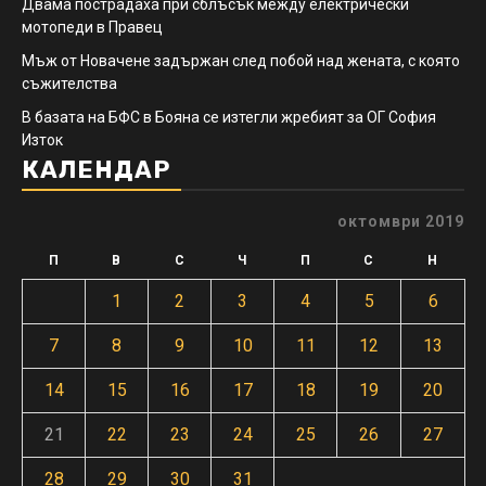
Двама пострадаха при сблъсък между електрически
мотопеди в Правец
Мъж от Новачене задържан след побой над жената, с която
съжителства
В базата на БФС в Бояна се изтегли жребият за ОГ София
Изток
КАЛЕНДАР
октомври 2019
П
В
С
Ч
П
С
Н
1
2
3
4
5
6
7
8
9
10
11
12
13
14
15
16
17
18
19
20
21
22
23
24
25
26
27
28
29
30
31