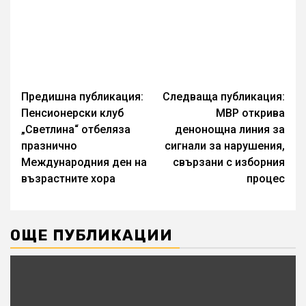
Continue
Предишна публикация:
Следваща публикация:
Пенсионерски клуб
МВР открива
Reading
„Светлина“ отбеляза
денонощна линия за
празнично
сигнали за нарушения,
Международния ден на
свързани с изборния
възрастните хора
процес
ОЩЕ ПУБЛИКАЦИИ