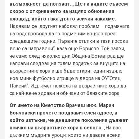
възможност да ползват. „Ще ги видите съвсем
скоро с откриването на изцяло обновения
площад, който така дълго всички чакахме.
Надявам се другият наболял проблем – подмяната
на водопровода да го подменим изцяло през
следващите години. Първите стъпки в тази посока
вече са направени“, каза още Борисов. Той заяви,
че само след няколко дни Община Ботевград ще
направи следващия голям подарък за внуците на
възрастните хора и ще бъде открит един изцяло
нов мини футболно игрище в двора на ОУ“Отец
Паисий“. И.д. кмет пожела на възрастните хора да
са най-вече здрави и обичани от близките хора.
От името на Кметство Врачеш инж. Марин
Бончовски прочете поздравителен адрес, в
който изтъкна, че днешните поколения дължат
всичко на възрастните хора в селото.
„На вас
дължим мъдрите уроци, които ни давате всеки