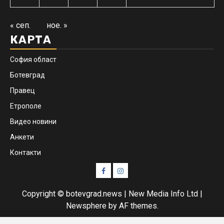
« сеп.
ное. »
КАРТА
София област
Ботевград
Правец
Етрополе
Видео новини
Анкети
Контакти
Facebook
Instagram
Copyright © botevgrad.news | New Media Info Ltd
|
Newsphere
by AF themes.