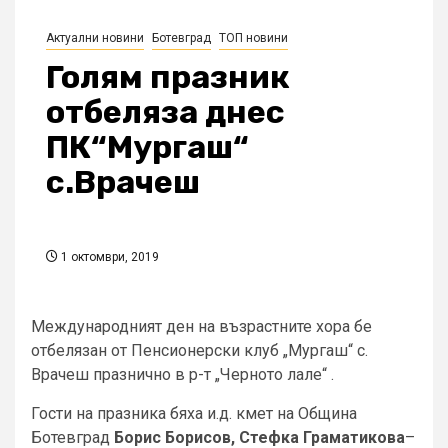
Актуални новини
Ботевград
ТОП новини
Голям празник
отбеляза днес
ПК“Мургаш“
с.Врачеш
1 октомври, 2019
Международният ден на възрастните хора бе
отбелязан от Пенсионерски клуб „Мургаш“ с.
Врачеш празнично в р-т „Черното лале“ .
Гости на празника бяха и.д. кмет на Община
Ботевград
Борис Борисов, Стефка Граматикова
–