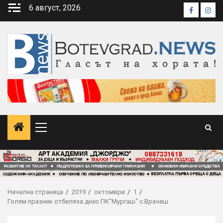
Skip
6 август, 2026
Faceboo
Inst
to
content
Primary
Menu
Начална страница
2019
октомври
1
Голям празник отбеляза днес ПК“Мургаш“ с.Врачеш