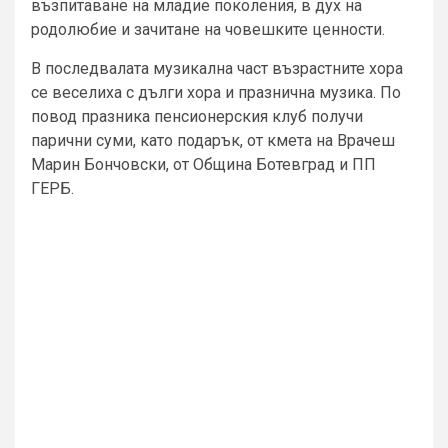
възпитаване на младие поколения, в дух на
родолюбие и зачитане на човешките ценности.
В последвалата музикална част възрастните хора
се веселиха с дълги хора и празнична музика. По
повод празника пенсионерския клуб получи
парични суми, като подарък, от кмета на Врачеш
Марин Бончовски, от Община Ботевград и ПП
ГЕРБ.