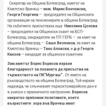
Секретар на Община Ботевград, кметът на
Кметство Врачеш –
инж. Марин Бончовски,
Георги Георгиев
– председател на Общинската
организация на пенсионерите в община Ботевград.
На събитието присъстваха още
Николина Цолова
– председател на Общински съвет на БСП-
Ботевград, кандидатите на ПП ГЕРБ – за кмет на
община Ботевград –
Сашо Везенков
, за кмет на
Кметство Врачеш –
Тано Аловски
, и
д-р Георги
Канзов
– кандидат за общински съветник.
Зам.кметът Борис Борисов изрази
благодарност за поканата да присъства на
тържеството на ПК“Мургаш“ .
От името на
ръководството на община Ботевград. Той изрази
надежда, че слънчевият първоктомврийски ден е
в унисон с празничното настроение.
Борисов
накратко припомни позитивите, които
възрастните хора във Врачеш имат