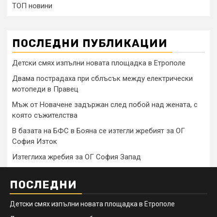
ТОП новини
ПОСЛЕДНИ ПУБЛИКАЦИИ
Детски смях изпълни новата площадка в Етрополе
Двама пострадаха при сблъсък между електрически
мотопеди в Правец
Мъж от Новачене задържан след побой над жената, с
която съжителства
В базата на БФС в Бояна се изтегли жребият за ОГ
София Изток
Изтеглиха жребия за ОГ София Запад
ПОСЛЕДНИ
Детски смях изпълни новата площадка в Етрополе