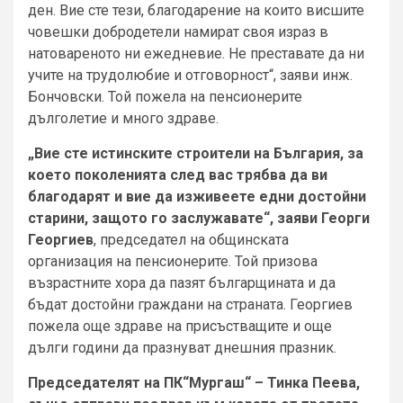
ден. Вие сте тези, благодарение на които висшите
човешки добродетели намират своя израз в
натовареното ни ежедневие. Не преставате да ни
учите на трудолюбие и отговорност“, заяви инж.
Бончовски. Той пожела на пенсионерите
дълголетие и много здраве.
„Вие сте истинските строители на България, за
което поколенията след вас трябва да ви
благодарят и вие да изживеете едни достойни
старини, защото го заслужавате“, заяви Георги
Георгиев
, председател на общинската
организация на пенсионерите. Той призова
възрастните хора да пазят българщината и да
бъдат достойни граждани на страната. Георгиев
пожела още здраве на присъстващите и още
дълги години да празнуват днешния празник.
Председателят на ПК“Мургаш“ – Тинка Пеева,