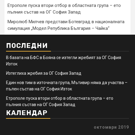
Етрополе пуска втори отбор в областната група – ето
пълния състав на ОГ София Запад
Миролюб Милчев представи Ботевград в националната
симулация „Модел Република България – Чайка“
ПОСЛЕДНИ
В базата на БФС в Бояна се изтегли жребият за ОГ София
Изток
Изтеглиха жребия за ОГ София Запад
Един нов тим в източната група, Мътивир няма да участва –
пълен състав на ОГ София Изток
Етрополе пуска втори отбор в областната група – ето
пълния състав на ОГ София Запад
КАЛЕНДАР
октомври 2019