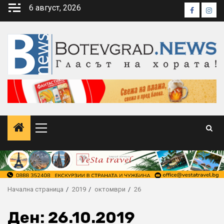
Skip
6 август, 2026
Faceboo
Inst
to
content
Primary
Menu
Начална страница
2019
октомври
26
Ден:
26.10.2019