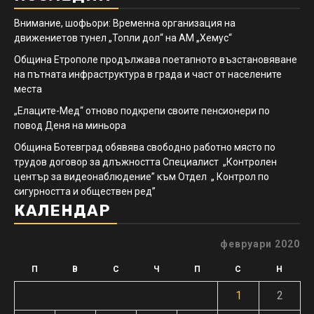
Внимание, шофьори: Временна организация на
движениетов тунел „Топли дол“ на АМ „Хемус“
Община Етрополе продължава поетапното възстановяване
на пътната инфраструктура в града и част от населените
места
„Елаците-Мед“ отново подкрепи своите пенсионери по
повод Деня на миньора
Община Ботевград обявява свободно работно място по
трудов договор за длъжността Специалист „Контролен
център за видеонаблюдение” към Отдел „ Контрол по
сигурността и обществен ред”
КАЛЕНДАР
февруари 2020
П
В
С
Ч
П
С
Н
1
2