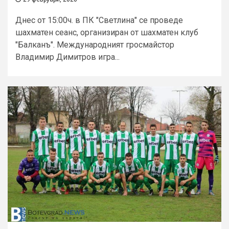
Днес от 15:00ч. в ПК "Светлина" се проведе
шахматен сеанс, организиран от шахматен клуб
"Балканъ". Международният гросмайстор
Владимир Димитров игра...