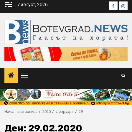
Skip
7 август, 2026
Faceboo
Inst
to
content
Primary
Menu
Начална страница
2020
февруари
29
Ден:
29.02.2020