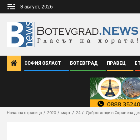
Skip
8 август, 2026
to
content
СОФИЯ ОБЛАСТ
БОТЕВГРАД
ПРАВЕЦ
Е
Начална страница
2020
март
24
Доброволци в Скравена де