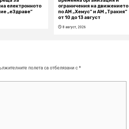
реща за
Временна организация и
 на електронното
ограничения на движението
ие „еЗдраве“
по АМ „Хемус“ и АМ „Тракия“
от 10 до 13 август
8 август, 2026
ължителните полета са отбелязани с
*