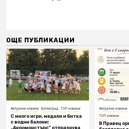
ОЩЕ ПУБЛИКАЦИИ
Актуални новини
Ботевград
ТОП новини
Актуални новини
С много игри, медали и битка
ТОП новини
с водни балони:
В Правец о
„Акромонстърс“ отпразнува