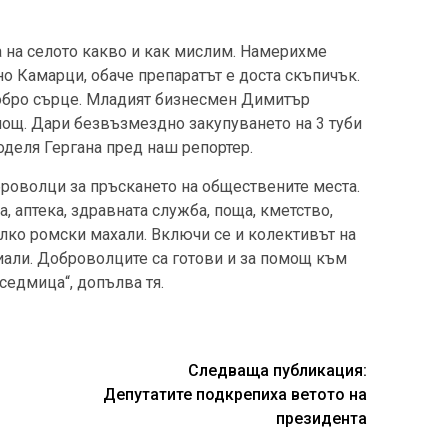
 на селото какво и как мислим. Намерихме
но Камарци, обаче препаратът е доста скъпичък.
добро сърце. Младият бизнесмен Димитър
мощ. Дари безвъзмездно закупуването на 3 туби
поделя Гергана пред наш репортер.
броволци за пръскането на обществените места.
, аптека, здравната служба, поща, кметство,
лко ромски махали. Включи се и колективът на
иали. Доброволците са готови и за помощ към
седмица“, допълва тя.
Следваща публикация:
Депутатите подкрепиха ветото на
президента