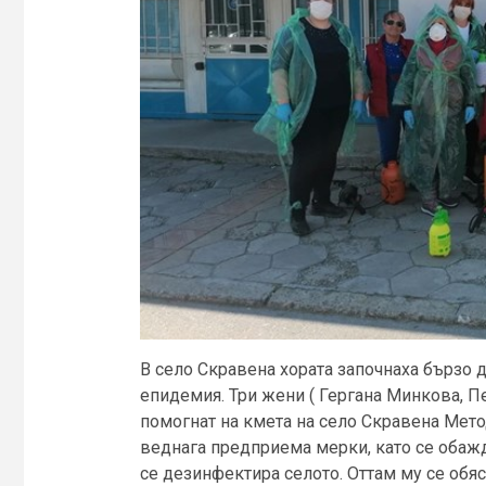
В село Скравена хората започнаха бързо да
епидемия. Три жени ( Гергана Минкова, 
помогнат на кмета на село Скравена Мет
веднага предприема мерки, като се обажд
се дезинфектира селото. Оттам му се обя