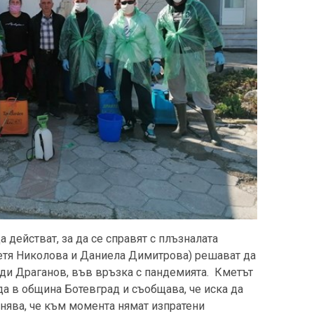
 действат, за да се справят с плъзналата
Петя Николова и Даниела Димитрова) решават да
оди Драганов, във връзка с пандемията. Кметът
а в община Ботевград и съобщава, че иска да
снява, че към момента нямат изпратени