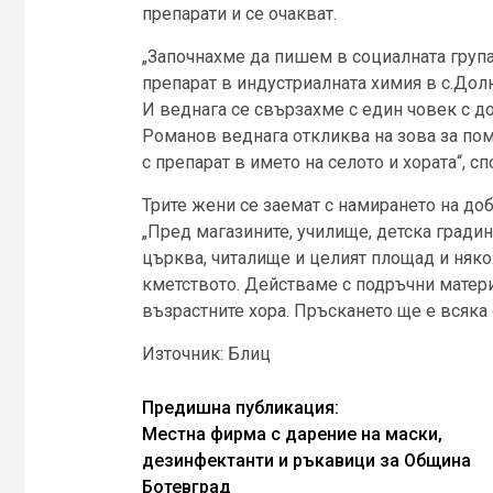
препарати и се очакват.
„Започнахме да пишем в социалната група
препарат в индустриалната химия в с.Дол
И веднага се свързахме с един човек с 
Романов веднага откликва на зова за по
с препарат в името на селото и хората“, с
Трите жени се заемат с намирането на до
„Пред магазините, училище, детска градина
църква, читалище и целият площад и няко
кметството. Действаме с подръчни матер
възрастните хора. Пръскането ще е всяка 
Източник: Блиц
Continue
Предишна публикация:
Местна фирма с дарение на маски,
Reading
дезинфектанти и ръкавици за Община
Ботевград