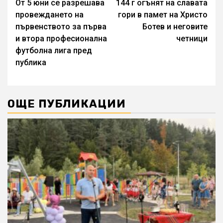
От 5 юни се разрешава
144 г огънят на славата
Reading
провеждането на
гори в памет на Христо
първенството за първа
Ботев и неговите
и втора професионална
четници
футболна лига пред
публика
ОЩЕ ПУБЛИКАЦИИ