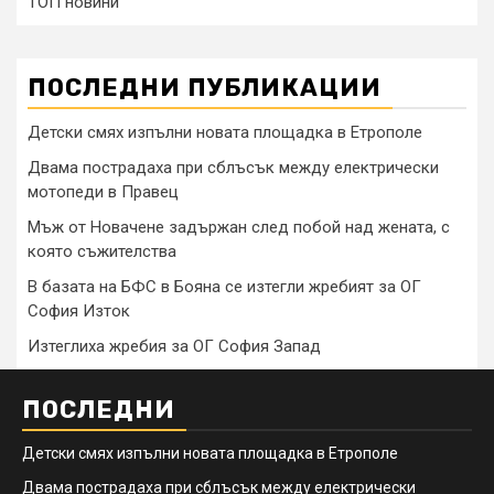
ТОП новини
ПОСЛЕДНИ ПУБЛИКАЦИИ
Детски смях изпълни новата площадка в Етрополе
Двама пострадаха при сблъсък между електрически
мотопеди в Правец
Мъж от Новачене задържан след побой над жената, с
която съжителства
В базата на БФС в Бояна се изтегли жребият за ОГ
София Изток
Изтеглиха жребия за ОГ София Запад
ПОСЛЕДНИ
Детски смях изпълни новата площадка в Етрополе
Двама пострадаха при сблъсък между електрически