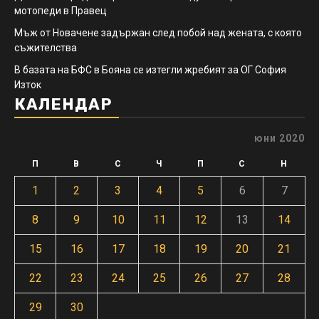
мотопеди в Правец
Мъж от Новачене задържан след побой над жената, с която
съжителства
В базата на БФС в Бояна се изтегли жребият за ОГ София
Изток
КАЛЕНДАР
юни 2020
П
В
С
Ч
П
С
Н
1
2
3
4
5
6
7
8
9
10
11
12
13
14
15
16
17
18
19
20
21
22
23
24
25
26
27
28
29
30