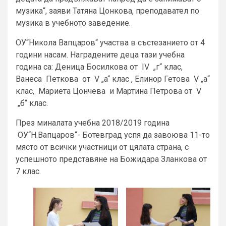
музика“, заяви Татяна Цонкова, преподавател по
музика в учебното заведение.
ОУ“Никола Вапцаров“ участва в състезанието от 4
години насам. Наградените деца тази учебна
година са: Деница Босилкова от IV „г“ клас,
Ванеса Петкова от V „a“ клас , Елинор Гетова V „а“
клас, Мариета Цончева и Мартина Петрова от V
„б“ клас.
През миналата учебна 2018/2019 година
ОУ“Н.Вапцаров“- Ботевград успя да завоюва 11-то
място от всички участници от цялата страна, с
успешното представяне на Божидара Зланкова от
7 клас.