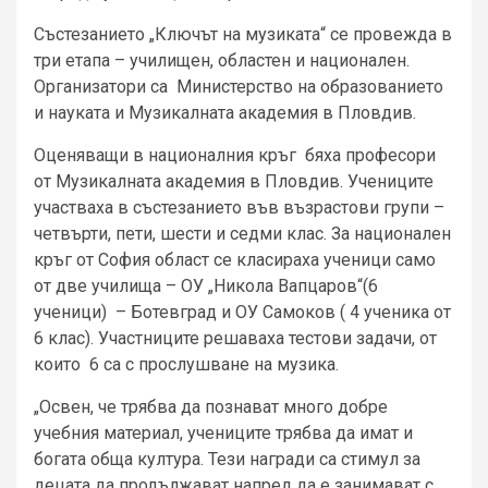
Състезанието „Ключът на музиката“ се провежда в
три етапа – училищен, областен и национален.
Организатори са Министерство на образованието
и науката и Музикалната академия в Пловдив.
Оценяващи в националния кръг бяха професори
от Музикалната академия в Пловдив. Учениците
участваха в състезанието във възрастови групи –
четвърти, пети, шести и седми клас. За национален
кръг от София област се класираха ученици само
от две училища – ОУ „Никола Вапцаров“(6
ученици) – Ботевград и ОУ Самоков ( 4 ученика от
6 клас). Участниците решаваха тестови задачи, от
които 6 са с прослушване на музика.
„Освен, че трябва да познават много добре
учебния материал, учениците трябва да имат и
богата обща култура. Тези награди са стимул за
децата да продължават напред да е занимават с