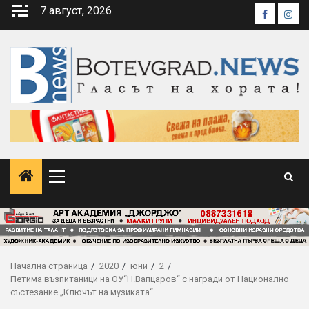
Skip
7 август, 2026
Faceboo
Inst
to
content
Primary
Menu
Начална страница
2020
юни
2
Петима възпитаници на ОУ“Н.Вапцаров“ с награди от Национално
състезание „Ключът на музиката“