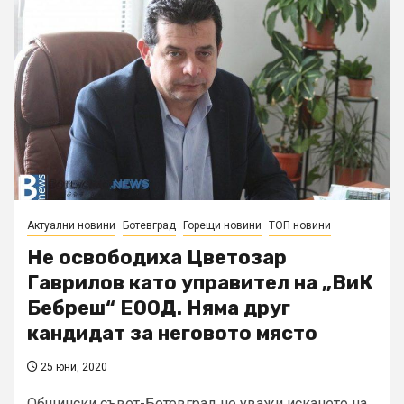
Актуални новини
Ботевград
Горещи новини
ТОП новини
Не освободиха Цветозар
Гаврилов като управител на „ВиК
Бебреш“ ЕООД. Няма друг
кандидат за неговото място
25 юни, 2020
Общински съвет-Ботевград не уважи искането на