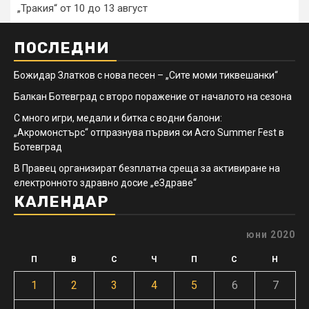
„Тракия“ от 10 до 13 август
ПОСЛЕДНИ
Божидар Златков с нова песен – „Сите моми тиквешанки“
Балкан Ботевград с второ поражение от началото на сезона
С много игри, медали и битка с водни балони:
„Акромонстърс“ отпразнува първия си Acro Summer Fest в
Ботевград
В Правец организират безплатна среща за активиране на
електронното здравно досие „еЗдраве“
КАЛЕНДАР
юни 2020
П
В
С
Ч
П
С
Н
1
2
3
4
5
6
7