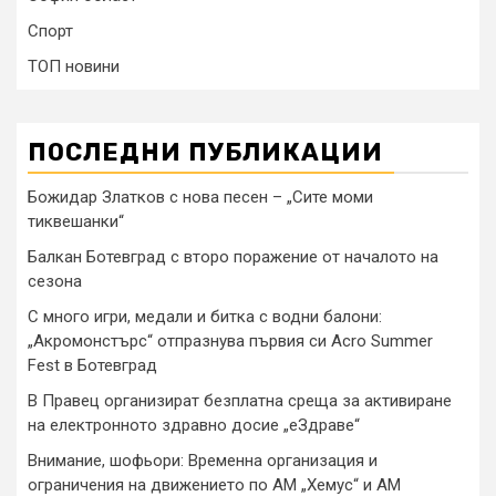
Спорт
ТОП новини
ПОСЛЕДНИ ПУБЛИКАЦИИ
Божидар Златков с нова песен – „Сите моми
тиквешанки“
Балкан Ботевград с второ поражение от началото на
сезона
С много игри, медали и битка с водни балони:
„Акромонстърс“ отпразнува първия си Acro Summer
Fest в Ботевград
В Правец организират безплатна среща за активиране
на електронното здравно досие „еЗдраве“
Внимание, шофьори: Временна организация и
ограничения на движението по АМ „Хемус“ и АМ