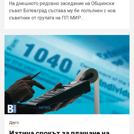
На днешното редовно заседание на Общински
съвет Ботевград състава му бе попълнен с нов
съветник от групата на ПП МИР...
Друго
Изтича срокът за плащане на