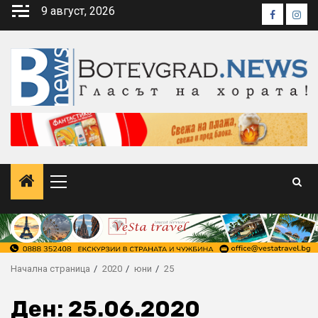
Skip
9 август, 2026
Faceboo
Inst
to
content
Primary
Menu
Начална страница
2020
юни
25
Ден:
25.06.2020