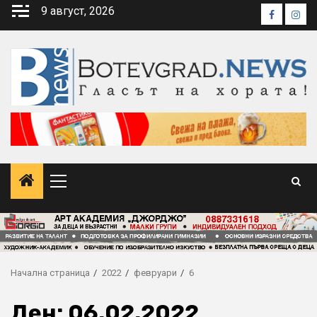
Skip
9 август, 2026
Faceboo
Inst
to
content
Primary
Menu
Начална страница
2022
февруари
6
Ден:
06.02.2022