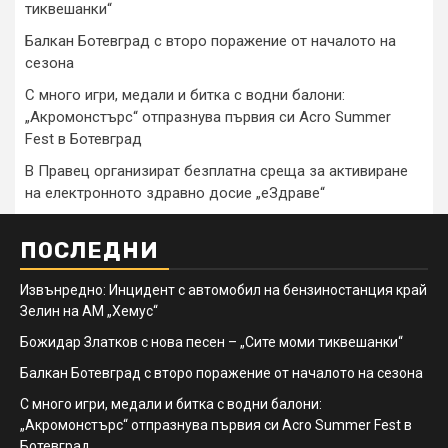
тиквешанки“
Балкан Ботевград с второ поражение от началото на
сезона
С много игри, медали и битка с водни балони:
„Акромонстърс“ отпразнува първия си Acro Summer
Fest в Ботевград
В Правец организират безплатна среща за активиране
на електронното здравно досие „еЗдраве“
ПОСЛЕДНИ
Извънредно: Инцидент с автомобил на бензиностанция край
Зелин на АМ „Хемус“
Божидар Златков с нова песен – „Сите моми тиквешанки“
Балкан Ботевград с второ поражение от началото на сезона
С много игри, медали и битка с водни балони:
„Акромонстърс“ отпразнува първия си Acro Summer Fest в
Ботевград