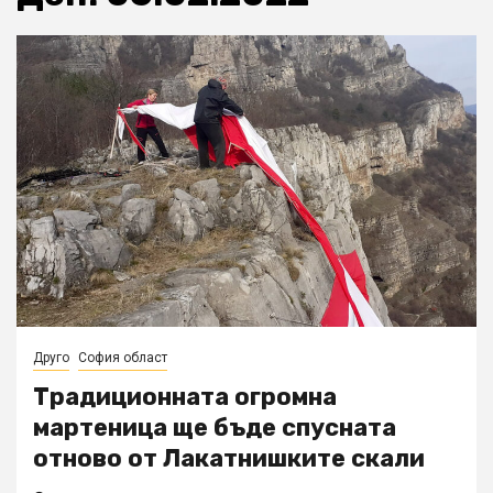
Друго
София област
Традиционната огромна
мартеница ще бъде спусната
отново от Лакатнишките скали