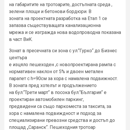
на габаритите на тротоарите, достъпната среда ,
зелени площи и бетонови бордюри. В
зоната на проектната разработка на Етап 1 се
запазва съществуващата канализационна
мрежа и се изгражда нова водопроводна показана
в част ВиК.
Зонат в пресечната си зона с ул.“Гурко“ до Бизнес
центъра
е изцяло пешеходен ,с новопроектирана рампа с
нормативен наклон от 5% и двоен метален
парапет с h=90см за хора с намалена подвижност.
В зоната пред хотелът и продължението
на бул.“Трети март“ в посока бул.“България“ е
проектиран автомобилен паркинг,
предвидени са също паркоместа за таксита, за
хора с намалена подвиждност и подход за
специализирани превозни средства и достъп до
площад „Саранск“. Пешеходния тротоар