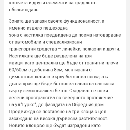
кошчета и други елементи на градското
обзавеждане.
Зоната ще запази своята функционалност, а
именно изцяло пешеходна
зона с настилка предвидена да поема натоварване
от автомобили и специализирани
транспортни средства – линейки, пожарни и други.
Настилката ще бъде разделена на три
ивици, като централна ще бъде от гранитни плочи
60/60см с дебелина 8см, монтирани с
циментово лепило върху бетонова плоча, а в
двата края ще бъде бетонова паважна настилка
върху земновлажен бетон. Създават се нови
зелени пространства по северното протежение
на ул.“Гурко“, до фасадата на Обредния дом.
Предвижда се поставяне на три клоца с цел
засаждане на висока дървесна растителност.
Новите клоцове ще бъдат изградени като