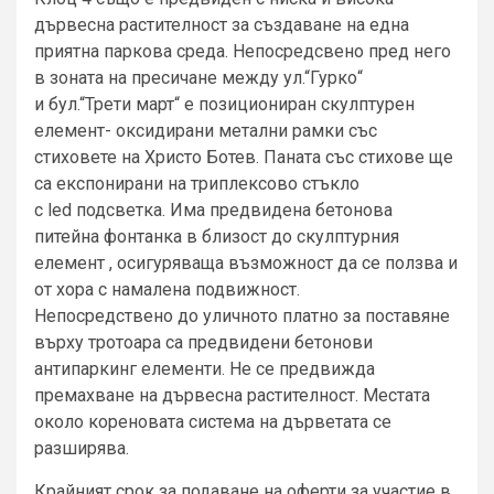
дървесна растителност за създаване на една
приятна паркова среда. Непосредсвено пред него
в зоната на пресичане между ул.“Гурко“
и бул.“Трети март“ е позициониран скулптурен
елемент- оксидирани метални рамки със
стиховете на Христо Ботев. Паната със стихове ще
са експонирани на триплексово стъкло
с led подсветка. Има предвидена бетонова
питейна фонтанка в близост до скулптурния
елемент , осигуряваща възможност да се ползва и
от хора с намалена подвижност.
Непосредствено до уличното платно за поставяне
върху тротоара са предвидени бетонови
антипаркинг елементи. Не се предвижда
премахване на дървесна растителност. Местата
около кореновата система на дърветата се
разширява.
Крайният срок за подаване на оферти за участие в