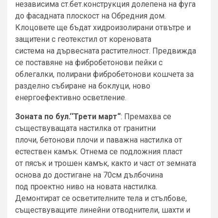
независима ст.бет.конструкция долепена на фуга
до фасадната плоскост на Обредния дом.
Клоцовете ще бъдат хидроизолирани отвътре и
защитени с геотекстил от кореновата
система на дървесната растителност. Предвижда
се поставяне на фибробетонови пейки с
облегалки, полирани фибробетонови кошчета за
разделно събиране на боклуци, ново
енергоефективно осветление.
Зоната по бул.‘‘Трети март“
: Премахва се
съществуващата настилка от гранитни
плочи, бетонови плочи и паважна настилка от
естествен камък. Отнема се подложния пласт
от пясък и трошен камък, както и част от земната
основа до достигане на 70см дълбочина
под проектно ниво на новата настилка.
Демонтират се осветителните тела и стълбове,
съществуващите линейни отводнители, шахти и