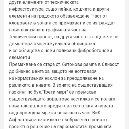
други елементи от техническата
инфраструктура, също пейки, кошчета и други
елементи на градското обзавеждане. Част от
клоцовете в зоната се премахват и се изграждат
нови показани в графичната част на
Техническия проект, на друга част от клоцовете се
демонтира съществуващата облицовка
и се облицова с нови полирани фибробетонови
елементи.
Премахване се стара ст. бетонова рампа в близост
до бизнес центъра, защото не еотговаря
на нормативния наклон за преодоляване на
разликата в нивата. В зоната на съществуващия
паркинг по бул.“Трети март“ се премахва
съществуващата асфалтова настилка и се полага
нова такава, като преди това се полага и новата
водопроводна мрежа показана в част ВиК.
Асфалтовата настилка е съобразена с новото
проектно решение на паркоместата, промяната