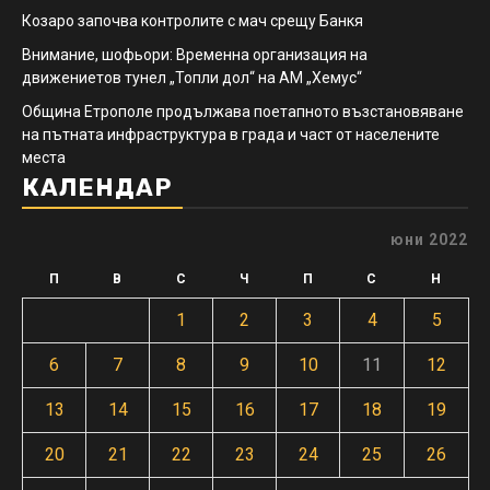
Козаро започва контролите с мач срещу Банкя
Внимание, шофьори: Временна организация на
движениетов тунел „Топли дол“ на АМ „Хемус“
Община Етрополе продължава поетапното възстановяване
на пътната инфраструктура в града и част от населените
места
КАЛЕНДАР
юни 2022
П
В
С
Ч
П
С
Н
1
2
3
4
5
6
7
8
9
10
11
12
13
14
15
16
17
18
19
20
21
22
23
24
25
26