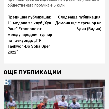
обществената поръчка е 5 юли.
Continue
Предишна публикация:
Следваща публикация:
11 медала за клуб „Хуа-
Демона ще е треньор на
Reading
Ранг“ Етрополе от
Бдин (Видин)
международния турнир
по таекуондо „ITF
Taekwon-Do Sofia Open
2022“
ОЩЕ ПУБЛИКАЦИИ