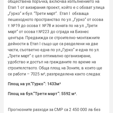
обществена поръчка, включва изпълнението на
Етап 1 от визирания проект, който е с обхват улица
„Гурко“ и бул. “Трети март“. Етап I
обхваща
пешеходното пространство по ул. „Гурко“ от осова
т. №19 до осова т. №78 и зоната по на ул. „Трети
март“ от осова т.№223 до сграда на Бизнес
центъра. Предвижда се строително-монтажните
дейности в Етап I също ще са разделени на две
части, съответно една по ул.„Гурко“ и една по ул.
„Трети март“ с цел оптимално организиране,
удобство и достъп на гражданите по време на
строителството. Обща площ на Зоните, в които ще
се работи – 7025 м², разпределена както следва:
Площ на ул.“Гурко“: 1433м²
Площ на бул.“Трети март“: 5592 м².
Прогнозните разходи за СМР са 2 450 000 лв без