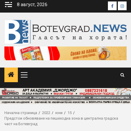
Skip
8 август, 2026
Faceboo
Inst
to
content
Primary
Menu
Начална страница
2022
юни
15
Предстои обновяване на пешеходна зона в централна градска
част на Ботевград