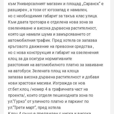
към Универсалният магазин и площад „Саранск“ е
разширен , а този от югозапад е намален,
но с необходимия габарит за такъв клас улица.
Към двата тротоара е отделена нова зона за
озеленяване и висока дървесна растителност,
която ще намали шума и замърсяването от
автомобилния трафик. Пред хотела се запазва
кръговото движение на превозни средства ,
но с нова конструкция и габарит на озеленения
клоц за да осигури нормативните
разстояния на автомобилното платно за завиване
на автобуси. Зелената площ на клоца
запазва висока дървена растителност и добавя
нови храстови масиви. Изгражда се нов
ст.бет.клоц /номер 4 в графичната част на
проекта/, които отделя пешеходната зона по
ул.“Гурко“ от уличното платно и паркинг по
ул.“Трети март“, пред хотела.
Клоц 4 също е предвиден с ниска и висока