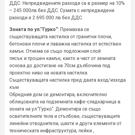
ДДС. Непредвидените разходи са в размер на 10%
– 245 000лв без ДДС. Сумата с непредвидени
разходи е 2 695 000 лв без ДДС.
Зоната по ул.‘‘Гурко“
: Премахва се
съществуващата настилка от гранитни плочи,
бетонови плочи и паважна настилка от естествен
камък. Отнема се също подложния слой
пясък и трошен камък, както и част от земната
основа до достигане на 70см дълбочина под
проектно ниво на новата настилка.
Съществуващата настилка пред двата вход/изхода
към
Обредния дом се демонтира, включително
облицовката на подземната кафе-сладкарница в
зоната на ул.“Гурко“. Демонтира се също
осветителните тела и стълбове, съществуващите
линейни отводнители, шахти и други елементи от
техническата инфраструктура, пейки ,