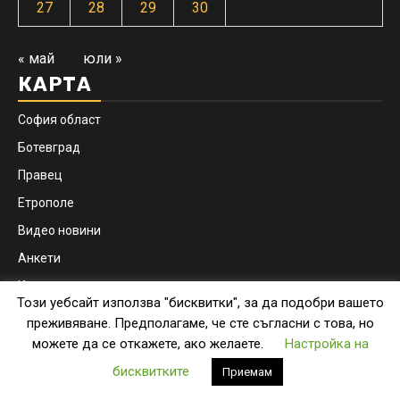
27
28
29
30
« май
юли »
КАРТА
София област
Ботевград
Правец
Етрополе
Видео новини
Анкети
Контакти
Този уебсайт използва "бисквитки", за да подобри вашето
Facebook
Instagram
преживяване. Предполагаме, че сте съгласни с това, но
можете да се откажете, ако желаете.
Настройка на
Copyright © botevgrad.news | New Media Info Ltd
|
бисквитките
Приемам
Newsphere
by AF themes.