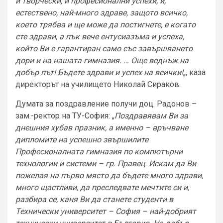
и творчески, и професионални успехи, и,
естествено, най-много здраве, защото всичко,
което трябва и ще може да постигнете, е когато
сте здрави, а пък вече ентусиазъма и успеха,
който Ви е гарантиран само със завършването
дори и на нашата гимназия. … Още веднъж на
добър път! Бъдете здрави и успех на всички!
„, каза
директорът на училището Николай Сираков.
Думата за поздравление получи доц. Радонов –
зам.-ректор на ТУ-София: „
Поздравявам Ви за
днешния хубав празник, а именно – връчване
дипломите на успешно звършилите
Професионалната гимназия по компютърни
технологии и системи – гр. Правец. Искам да Ви
пожелая на първо място да бъдете много здрави,
много щастливи, да преследвате мечтите си и,
разбира се, каня Ви да станете студенти в
Технически университет – София – най-добрият