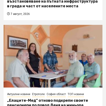
възстановяване на пътната инфраструктура
в града и част от населените места
7 август, 2026
Актуални новини
Етрополе
София област
ТОП новини
„Елаците-Мед“ отново подкрепи своите
пенсионери по повод Деня на миньора