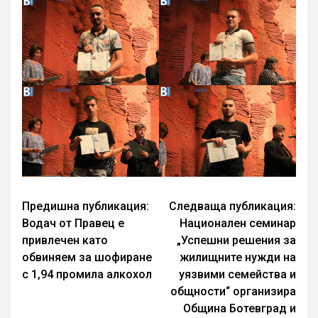
Continue
Предишна публикация:
Следваща публикация:
Водач от Правец е
Национален семинар
Reading
привлечен като
„Успешни решения за
обвиняем за шофиране
жилищните нужди на
с 1,94 промила алкохол
уязвими семейства и
общности“ организира
Община Ботевград и