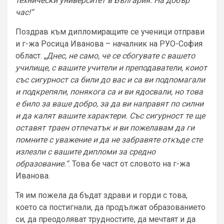
технически университет в България. На добър
час!“
Поздрав към дипломиращите се ученици отправи
и г-жа Росица Иванова – началник на РУО-София
област. „
Днес, не само, че се сбогувате с вашето
училище, с вашите учители и преподаватели, коиот
със сигурност са били до вас и са ви подпомагали
и подкрепяли, понякога са и ви ядосвали, но това
е било за ваше добро, за да ви направят по силни
и да калят вашите характери. Със сигурност те ще
оставят траен отпечатък и ви пожелавам да ги
помните с уважение и да не забравяте откъде сте
излезли с вашите дипломи за средно
образование.“
. Това бе част от словото на г-жа
Иванова.
Тя им пожела да бъдат здрави и горди с това,
което са постигнали, да продължат образованието
си, да преодоляват трудностите, да мечтаят и да