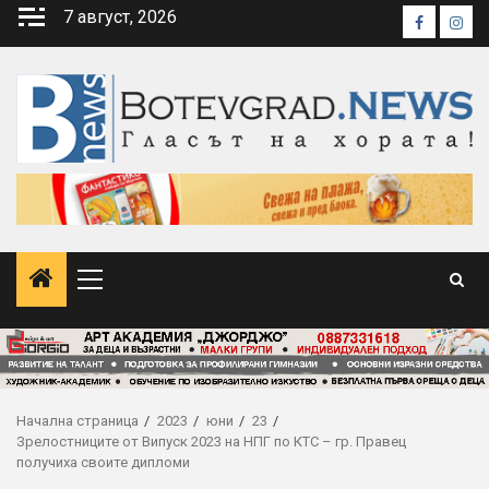
Skip
7 август, 2026
Faceboo
Inst
to
content
Primary
Menu
Начална страница
2023
юни
23
Зрелостниците от Випуск 2023 на НПГ по КТС – гр. Правец
получиха своите дипломи