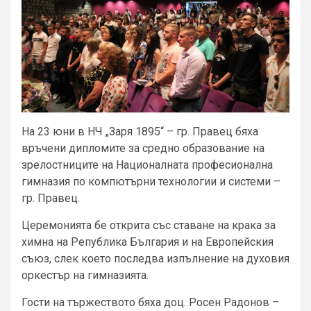
На 23 юни в НЧ „Заря 1895“ – гр. Правец бяха
връчени дипломите за средно образование на
зрелостниците на Националната професионална
гимназия по компютърни технологии и системи –
гр. Правец.
Церемонията бе открита със ставане на крака за
химна на Република България и на Европейския
съюз, слек което последва изпълнение на духовия
оркестър на гимназията.
Гости на тържеството бяха доц. Росен Радонов –