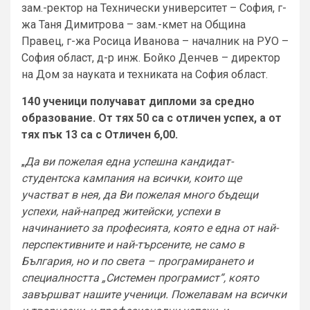
зам.-ректор на Технически университет – София, г-
жа Таня Димитрова – зам.-кмет на Община
Правец, г-жа Росица Иванова – началник на РУО –
София област, д-р инж. Бойко Денчев – директор
на Дом за науката и техниката на София област.
140 ученици получават дипломи за средно
образование. От тях 50 са с отличен успех, а от
тях пък 13 са с Отличен 6,00.
„
Да ви пожелая една успешна кандидат-
студентска кампания на всички, които ще
участват в нея, да Ви пожелая много бъдещи
успехи, най-напред житейски, успехи в
начинанието за професията, която е една от най-
перспективните и най-търсените, не само в
България, но и по света – програмирането и
специалността „Системен програмист“, която
завършват нашите ученици. Пожелавам на всички