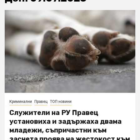
Криминални
Правец
ТОП новини
Служители на РУ Правец
установиха и задържаха двама
младежи, съпричастни към
заснета проява на жестокост към