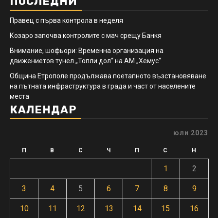
ПОСЛЕДНИ
Правец с първа контрола в неделя
Козаро започва контролите с мач срещу Банкя
Внимание, шофьори: Временна организация на
движениетов тунел „Топли дол“ на АМ „Хемус“
Община Етрополе продължава поетапното възстановяване
на пътната инфраструктура в града и част от населените
места
КАЛЕНДАР
юли 2023
П
В
С
Ч
П
С
Н
1
2
3
4
5
6
7
8
9
10
11
12
13
14
15
16