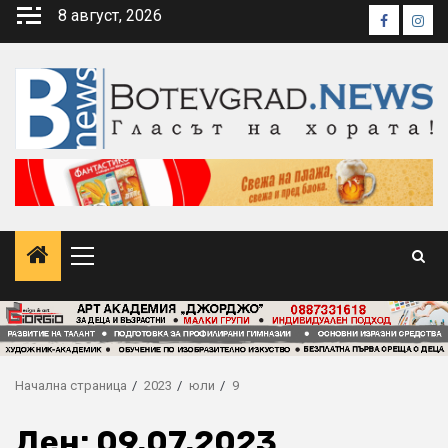
Skip
8 август, 2026
Faceboo
Inst
to
content
Primary
Menu
Начална страница
2023
юли
9
Ден:
09.07.2023