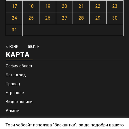
17
18
19
20
21
22
23
24
25
26
27
28
29
30
31
« юни
авг. »
КАРТА
София област
Ботевград
Правец
Етрополе
Видео новини
Анкети
Контакти
Този уебсайт използва "бисквитки", за да подобри вашето