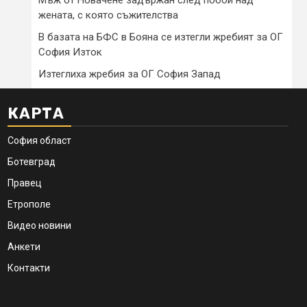
жената, с която съжителства
В базата на БФС в Бояна се изтегли жребият за ОГ
София Изток
Изтеглиха жребия за ОГ София Запад
КАРТА
София област
Ботевград
Правец
Етрополе
Видео новини
Анкети
Контакти