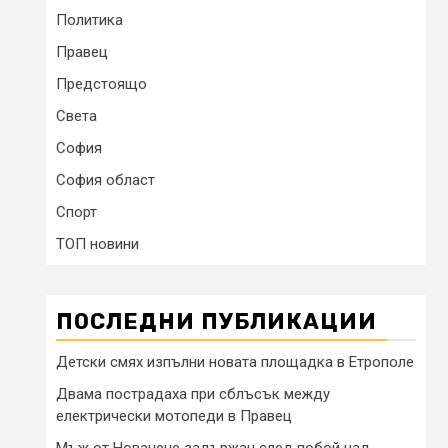
Политика
Правец
Предстоящо
Света
София
София област
Спорт
ТОП новини
ПОСЛЕДНИ ПУБЛИКАЦИИ
Детски смях изпълни новата площадка в Етрополе
Двама пострадаха при сблъсък между
електрически мотопеди в Правец
Мъж от Новачене задържан след побой над