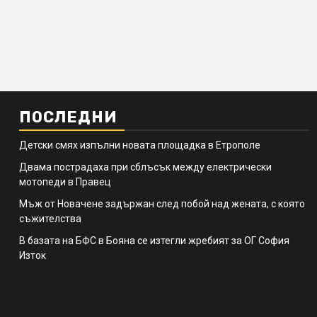
ПОСЛЕДНИ
Детски смях изпълни новата площадка в Етрополе
Двама пострадаха при сблъсък между електрически
мотопеди в Правец
Мъж от Новачене задържан след побой над жената, с която
съжителства
В базата на БФС в Бояна се изтегли жребият за ОГ София
Изток