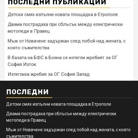
ПОСЛЕДНИ ПУБЛИКАЦИИ
Детски смях изпълни новата площадка в Етрополе
Двама пострадаха при сблъсък между електрически
мотопеди в Правец
Мъж от Новачене задържан след побой над жената, с
която съжителства
В базата на БФС в Бояна се изтегли жребият за ОГ
София Изток
Изтеглиха жребия за ОГ София Запад
ПОСЛЕДНИ
Детски смях изпълни новата площадка в Етрополе
Двама пострадаха при сблъсък между електрически
мотопеди в Правец
Мъж от Новачене задържан след побой над жената, с която
съжителства