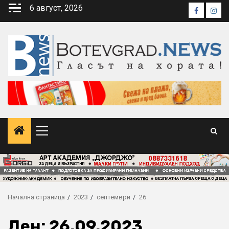
Skip
6 август, 2026
Faceboo
Inst
to
content
Primary
Menu
Начална страница
2023
септември
26
Ден:
26.09.2023